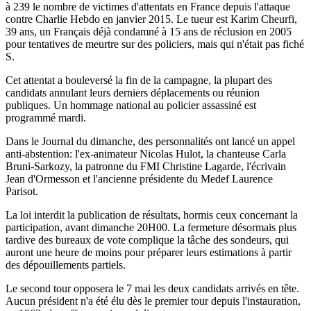
à 239 le nombre de victimes d'attentats en France depuis l'attaque
contre Charlie Hebdo en janvier 2015. Le tueur est Karim Cheurfi,
39 ans, un Français déjà condamné à 15 ans de réclusion en 2005
pour tentatives de meurtre sur des policiers, mais qui n'était pas fiché
S.
Cet attentat a bouleversé la fin de la campagne, la plupart des
candidats annulant leurs derniers déplacements ou réunion
publiques. Un hommage national au policier assassiné est
programmé mardi.
Dans le Journal du dimanche, des personnalités ont lancé un appel
anti-abstention: l'ex-animateur Nicolas Hulot, la chanteuse Carla
Bruni-Sarkozy, la patronne du FMI Christine Lagarde, l'écrivain
Jean d'Ormesson et l'ancienne présidente du Medef Laurence
Parisot.
La loi interdit la publication de résultats, hormis ceux concernant la
participation, avant dimanche 20H00. La fermeture désormais plus
tardive des bureaux de vote complique la tâche des sondeurs, qui
auront une heure de moins pour préparer leurs estimations à partir
des dépouillements partiels.
Le second tour opposera le 7 mai les deux candidats arrivés en tête.
Aucun président n'a été élu dès le premier tour depuis l'instauration,