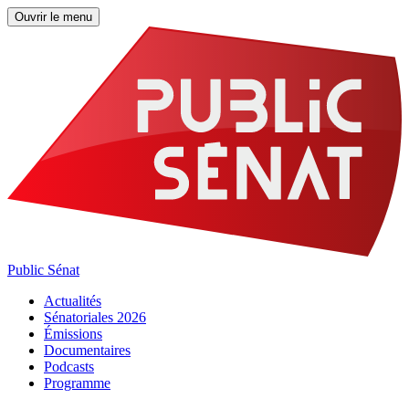
Ouvrir le menu
Public Sénat
Actualités
Sénatoriales 2026
Émissions
Documentaires
Podcasts
Programme