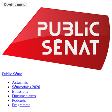
Ouvrir le menu
Public Sénat
Actualités
Sénatoriales 2026
Émissions
Documentaires
Podcasts
Programme