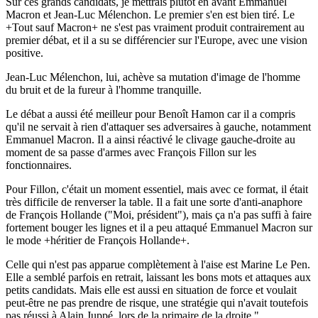
Sur ces grands candidats, je mettrais plutôt en avant Emmanuel
Macron et Jean-Luc Mélenchon. Le premier s'en est bien tiré. Le
+Tout sauf Macron+ ne s'est pas vraiment produit contrairement au
premier débat, et il a su se différencier sur l'Europe, avec une vision
positive.
Jean-Luc Mélenchon, lui, achève sa mutation d'image de l'homme
du bruit et de la fureur à l'homme tranquille.
Le débat a aussi été meilleur pour Benoît Hamon car il a compris
qu'il ne servait à rien d'attaquer ses adversaires à gauche, notamment
Emmanuel Macron. Il a ainsi réactivé le clivage gauche-droite au
moment de sa passe d'armes avec François Fillon sur les
fonctionnaires.
Pour Fillon, c'était un moment essentiel, mais avec ce format, il était
très difficile de renverser la table. Il a fait une sorte d'anti-anaphore
de François Hollande ("Moi, président"), mais ça n'a pas suffi à faire
fortement bouger les lignes et il a peu attaqué Emmanuel Macron sur
le mode +héritier de François Hollande+.
Celle qui n'est pas apparue complètement à l'aise est Marine Le Pen.
Elle a semblé parfois en retrait, laissant les bons mots et attaques aux
petits candidats. Mais elle est aussi en situation de force et voulait
peut-être ne pas prendre de risque, une stratégie qui n'avait toutefois
pas réussi à Alain Juppé, lors de la primaire de la droite."