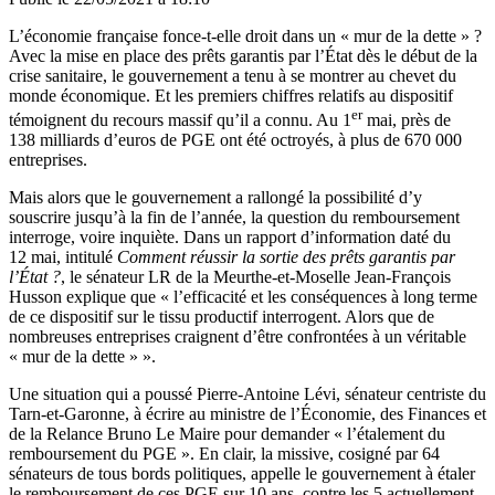
L’économie française fonce-t-elle droit dans un « mur de la dette » ?
Avec la mise en place des prêts garantis par l’État dès le début de la
crise sanitaire, le gouvernement a tenu à se montrer au chevet du
monde économique. Et les premiers chiffres relatifs au dispositif
er
témoignent du recours massif qu’il a connu. Au 1
mai, près de
138 milliards d’euros de PGE ont été octroyés, à plus de 670 000
entreprises.
Mais alors que le gouvernement a rallongé la possibilité d’y
souscrire jusqu’à la fin de l’année, la question du remboursement
interroge, voire inquiète. Dans un rapport d’information daté du
12 mai, intitulé
Comment réussir la sortie des prêts garantis par
l’État ?
, le sénateur LR de la Meurthe-et-Moselle Jean-François
Husson explique que « l’efficacité et les conséquences à long terme
de ce dispositif sur le tissu productif interrogent. Alors que de
nombreuses entreprises craignent d’être confrontées à un véritable
« mur de la dette » ».
Une situation qui a poussé Pierre-Antoine Lévi, sénateur centriste du
Tarn-et-Garonne, à écrire au ministre de l’Économie, des Finances et
de la Relance Bruno Le Maire pour demander « l’étalement du
remboursement du PGE ». En clair, la missive, cosigné par 64
sénateurs de tous bords politiques, appelle le gouvernement à étaler
le remboursement de ces PGE sur 10 ans, contre les 5 actuellement