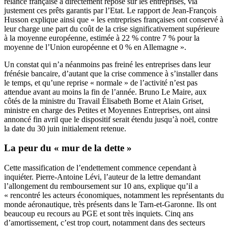
relance française a directement reposé sur les entreprises, via
justement ces prêts garantis par l’Etat. Le rapport de Jean-François
Husson explique ainsi que « les entreprises françaises ont conservé à
leur charge une part du coût de la crise significativement supérieure
à la moyenne européenne, estimée à 22 % contre 7 % pour la
moyenne de l’Union européenne et 0 % en Allemagne ».
Un constat qui n’a néanmoins pas freiné les entreprises dans leur
frénésie bancaire, d’autant que la crise commence à s’installer dans
le temps, et qu’une reprise « normale » de l’activité n’est pas
attendue avant au moins la fin de l’année. Bruno Le Maire, aux
côtés de la ministre du Travail Élisabeth Borne et Alain Griset,
ministre en charge des Petites et Moyennes Entreprises, ont ainsi
annoncé fin avril que le dispositif serait étendu jusqu’à noël, contre
la date du 30 juin initialement retenue.
La peur du « mur de la dette »
Cette massification de l’endettement commence cependant à
inquiéter. Pierre-Antoine Lévi, l’auteur de la lettre demandant
l’allongement du remboursement sur 10 ans, explique qu’il a
« rencontré les acteurs économiques, notamment les représentants du
monde aéronautique, très présents dans le Tarn-et-Garonne. Ils ont
beaucoup eu recours au PGE et sont très inquiets. Cinq ans
d’amortissement, c’est trop court, notamment dans des secteurs