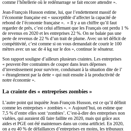
comme l’hôtellerie où le redémarrage se fait encore attendre ».
Jean-François Husson estime, lui, que l’endettement massif de
l’économie française est « susceptible d’affecter la capacité de
rebond de l’économie française ». « Il y a un chiffre qu’il faut
regarder de près, c’est celui affirmant que les Français ont perdu 1 %
de revenus en 2020 et les entreprises 22 %. On ne balaie pas une
perte de revenus de 22 % d’un trait de plume. Avec un tel déficit de
compétitivité, c’est comme si on vous demandait de courir le 100
mètres avec un sac de 4 kg sur le dos », continue le sénateur.
Son rapport souligne d’ailleurs plusieurs craintes. Les entreprises
« peuvent être contraintes de couper dans leurs dépenses
d’investissement pour survivre, conduisant à la situation dite de l’
« étranglement par la dette » qui nuit ensuite à la productivité de
notre économie ».
La crainte des « entreprises zombies »
L’autre point qui inquiète Jean-François Husson, est ce qu’il définit
comme les entreprises « zombies ». « Aujourd’hui, on estime que
7,5 % d’entre elles sont ‘zombies’. C’est-à-dire des entreprises non
viables, qui auraient dû faire faillite en 2020, mais qui grâce aux
aides et PGE ont été maintenues dans un coma artificiel. En 2020,
on a eu 40 % de défaillances d’entreprises en moins, les tribunaux