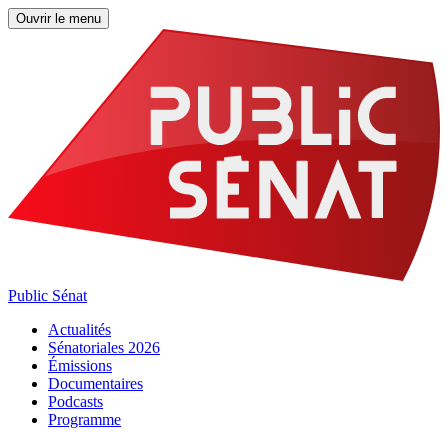
Ouvrir le menu
Public Sénat
Actualités
Sénatoriales 2026
Émissions
Documentaires
Podcasts
Programme