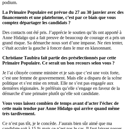
podium.
La Primaire Populaire est prévue du 27 au 30 janvier avec des
financements et une plateforme, c’est par ce biais que vous
comptez départager les candidats ?
Des contacts ont été pris. J’apprécie le soutien qu’ils ont apporté à
Anne Hidalgo qui a fait preuve de beaucoup de courage et a pris un
grand risque. Sa démarche nous sort d’une impasse. Ne rien tenter,
c’était acculer la gauche à foncer dans le mur en klaxonnant.
Christiane Taubira fait partie des présélectionnés par cette
Primaire Populaire. Ce serait un bon recours selon vous ?
Je l’ai côtoyée comme ministre et je sais que c’est une voix forte,
c’est une femme de gouvernement. Mais elle a disparu de la scène
politique et s’est mise en retrait. Elle ne s’est pas engagée aux
dernières régionales. Je préférais qu’elle s’engage en faveur de la
démarche d’une primaire plutôt qu’elle soit candidate.
Vous vous laissez combien de temps avant d’acter l’échec de
cette main tendue par Anne Hidalgo qui arrive quand même
très tardivement.
Ce n’est pas tôt, je le concède. J’aurais bien sûr aimé que ma
candidate soit à 15 % mais ce n’est pas le cas. Il faut laisser passer