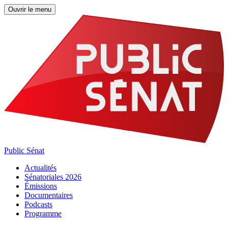
Ouvrir le menu
Public Sénat
Actualités
Sénatoriales 2026
Émissions
Documentaires
Podcasts
Programme