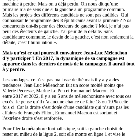
machine à perdre. Mais on a déjà perdu. On nous dit qu’une
primaire n’a de sens que si la gauche a un programme commun.
Mais les projets des différents candidats ne sont pas audibles. Qui
connaissait le programme des Républicains avant la primaire ? Nos
concurrents ont-ils peur des électeurs de gauche ? Moi, je n’ai pas
peur des électeurs de gauche. J’ai peur de la défaite. Sans
candidature commune, le destin de la gauche, c’est non seulement la
défaite, c’est l’humiliation ».
Mais qu’est ce qui pourrait convaincre Jean-Luc Mélenchon
d’y participer ? En 2017, la dynamique de sa campagne est
apparue dans les derniers de mois de la campagne. Il aurait tout
à y perdre.
Les sondages, ce n’est pas ma tasse de thé mais il y a y a des
tendances. Jean-Luc Mélenchon fait un score moitié moins que
Valérie Pécresse, Marine Le Pen et Emmanuel Macron. Et
entre 2017 et 2022, il y a eu 5 ans de mélenchonisme avec tous ces
excès. Je pense qu’il n’a aucune chance de faire 18 ou 19 % cette
fois-ci. Car la droite s’est dotée d’une candidate qui n’aura pas les
affaires de François Fillon, Emmanuel Macron est sortant et
l’extrême droite s’est renforcée.
Pour filer la métaphore footballistique, soit la gauche choisit de
rester au milieu de la ligue 2, soit elle monte en ligue 1 et vise le