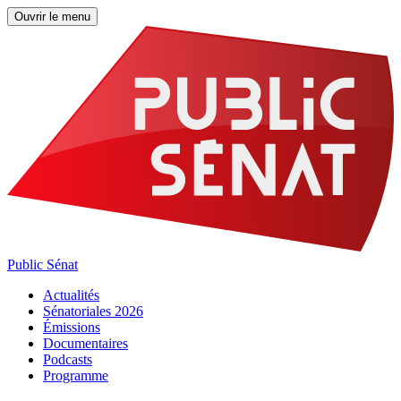
Ouvrir le menu
Public Sénat
Actualités
Sénatoriales 2026
Émissions
Documentaires
Podcasts
Programme