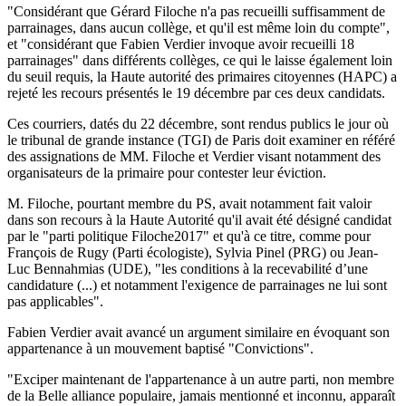
"Considérant que Gérard Filoche n'a pas recueilli suffisamment de
parrainages, dans aucun collège, et qu'il est même loin du compte",
et "considérant que Fabien Verdier invoque avoir recueilli 18
parrainages" dans différents collèges, ce qui le laisse également loin
du seuil requis, la Haute autorité des primaires citoyennes (HAPC) a
rejeté les recours présentés le 19 décembre par ces deux candidats.
Ces courriers, datés du 22 décembre, sont rendus publics le jour où
le tribunal de grande instance (TGI) de Paris doit examiner en référé
des assignations de MM. Filoche et Verdier visant notamment des
organisateurs de la primaire pour contester leur éviction.
M. Filoche, pourtant membre du PS, avait notamment fait valoir
dans son recours à la Haute Autorité qu'il avait été désigné candidat
par le "parti politique Filoche2017" et qu'à ce titre, comme pour
François de Rugy (Parti écologiste), Sylvia Pinel (PRG) ou Jean-
Luc Bennahmias (UDE), "les conditions à la recevabilité d’une
candidature (...) et notamment l'exigence de parrainages ne lui sont
pas applicables".
Fabien Verdier avait avancé un argument similaire en évoquant son
appartenance à un mouvement baptisé "Convictions".
"Exciper maintenant de l'appartenance à un autre parti, non membre
de la Belle alliance populaire, jamais mentionné et inconnu, apparaît