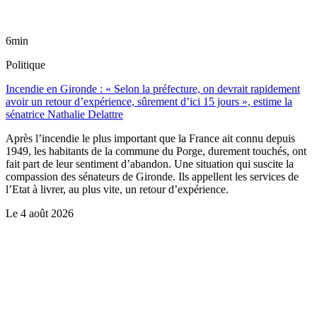
6min
Politique
Incendie en Gironde : « Selon la préfecture, on devrait rapidement
avoir un retour d’expérience, sûrement d’ici 15 jours », estime la
sénatrice Nathalie Delattre
Après l’incendie le plus important que la France ait connu depuis
1949, les habitants de la commune du Porge, durement touchés, ont
fait part de leur sentiment d’abandon. Une situation qui suscite la
compassion des sénateurs de Gironde. Ils appellent les services de
l’Etat à livrer, au plus vite, un retour d’expérience.
Le
4 août 2026