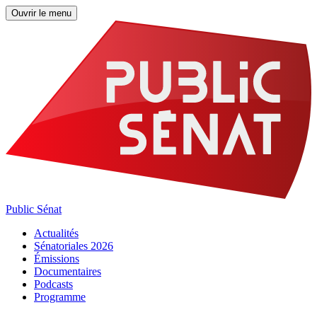
Ouvrir le menu
Public Sénat
Actualités
Sénatoriales 2026
Émissions
Documentaires
Podcasts
Programme