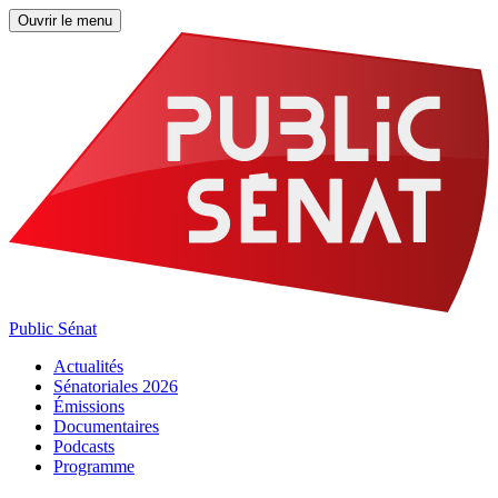
Ouvrir le menu
Public Sénat
Actualités
Sénatoriales 2026
Émissions
Documentaires
Podcasts
Programme