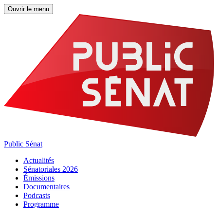
Ouvrir le menu
Public Sénat
Actualités
Sénatoriales 2026
Émissions
Documentaires
Podcasts
Programme