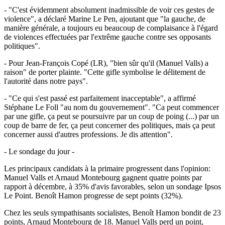
- "C'est évidemment absolument inadmissible de voir ces gestes de
violence", a déclaré Marine Le Pen, ajoutant que "la gauche, de
manière générale, a toujours eu beaucoup de complaisance à l'égard
de violences effectuées par l'extrême gauche contre ses opposants
politiques".
- Pour Jean-François Copé (LR), "bien sûr qu'il (Manuel Valls) a
raison" de porter plainte. "Cette gifle symbolise le délitement de
l'autorité dans notre pays".
- "Ce qui s'est passé est parfaitement inacceptable", a affirmé
Stéphane Le Foll "au nom du gouvernement". "Ca peut commencer
par une gifle, ça peut se poursuivre par un coup de poing (...) par un
coup de barre de fer, ça peut concerner des politiques, mais ça peut
concerner aussi d'autres professions. Je dis attention".
- Le sondage du jour -
Les principaux candidats à la primaire progressent dans l'opinion:
Manuel Valls et Arnaud Montebourg gagnent quatre points par
rapport à décembre, à 35% d'avis favorables, selon un sondage Ipsos
Le Point. Benoît Hamon progresse de sept points (32%).
Chez les seuls sympathisants socialistes, Benoît Hamon bondit de 23
points, Arnaud Montebourg de 18. Manuel Valls perd un point,