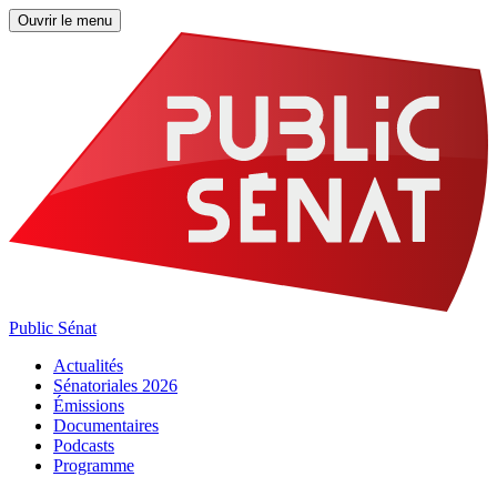
Ouvrir le menu
Public Sénat
Actualités
Sénatoriales 2026
Émissions
Documentaires
Podcasts
Programme