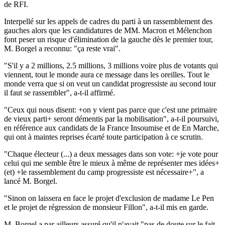
de RFI.
Interpellé sur les appels de cadres du parti à un rassemblement des
gauches alors que les candidatures de MM. Macron et Mélenchon
font peser un risque d'élimination de la gauche dès le premier tour,
M. Borgel a reconnu: "ça reste vrai".
"S'il y a 2 millions, 2.5 millions, 3 millions voire plus de votants qui
viennent, tout le monde aura ce message dans les oreilles. Tout le
monde verra que si on veut un candidat progressiste au second tour
il faut se rassembler", a-t-il affirmé.
"Ceux qui nous disent: +on y vient pas parce que c'est une primaire
de vieux parti+ seront démentis par la mobilisation", a-t-il poursuivi,
en référence aux candidats de la France Insoumise et de En Marche,
qui ont à maintes reprises écarté toute participation à ce scrutin.
"Chaque électeur (...) a deux messages dans son vote: +je vote pour
celui qui me semble être le mieux à même de représenter mes idées+
(et) +le rassemblement du camp progressiste est nécessaire+", a
lancé M. Borgel.
"Sinon on laissera en face le projet d'exclusion de madame Le Pen
et le projet de régression de monsieur Fillon", a-t-il mis en garde.
M. Borgel a par ailleurs assuré qu'il n'avait "pas de doute sur le fait