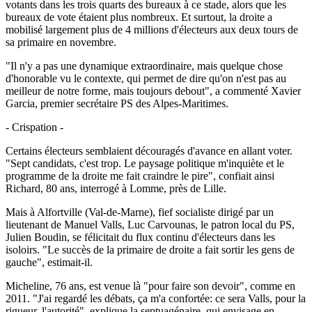
votants dans les trois quarts des bureaux à ce stade, alors que les
bureaux de vote étaient plus nombreux. Et surtout, la droite a
mobilisé largement plus de 4 millions d'électeurs aux deux tours de
sa primaire en novembre.
"Il n'y a pas une dynamique extraordinaire, mais quelque chose
d'honorable vu le contexte, qui permet de dire qu'on n'est pas au
meilleur de notre forme, mais toujours debout", a commenté Xavier
Garcia, premier secrétaire PS des Alpes-Maritimes.
- Crispation -
Certains électeurs semblaient découragés d'avance en allant voter.
"Sept candidats, c'est trop. Le paysage politique m'inquiète et le
programme de la droite me fait craindre le pire", confiait ainsi
Richard, 80 ans, interrogé à Lomme, près de Lille.
Mais à Alfortville (Val-de-Marne), fief socialiste dirigé par un
lieutenant de Manuel Valls, Luc Carvounas, le patron local du PS,
Julien Boudin, se félicitait du flux continu d'électeurs dans les
isoloirs. "Le succès de la primaire de droite a fait sortir les gens de
gauche", estimait-il.
Micheline, 76 ans, est venue là "pour faire son devoir", comme en
2011. "J'ai regardé les débats, ça m'a confortée: ce sera Valls, pour la
rigueur, l'autorité", explique la septuagénaire, qui envisage en