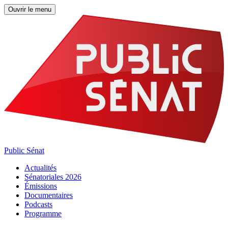
Ouvrir le menu
Public Sénat
Actualités
Sénatoriales 2026
Émissions
Documentaires
Podcasts
Programme