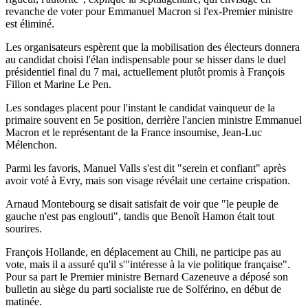
revanche de voter pour Emmanuel Macron si l'ex-Premier ministre
est éliminé.
Les organisateurs espèrent que la mobilisation des électeurs donnera
au candidat choisi l'élan indispensable pour se hisser dans le duel
présidentiel final du 7 mai, actuellement plutôt promis à François
Fillon et Marine Le Pen.
Les sondages placent pour l'instant le candidat vainqueur de la
primaire souvent en 5e position, derrière l'ancien ministre Emmanuel
Macron et le représentant de la France insoumise, Jean-Luc
Mélenchon.
Parmi les favoris, Manuel Valls s'est dit "serein et confiant" après
avoir voté à Evry, mais son visage révélait une certaine crispation.
Arnaud Montebourg se disait satisfait de voir que "le peuple de
gauche n'est pas englouti", tandis que Benoît Hamon était tout
sourires.
François Hollande, en déplacement au Chili, ne participe pas au
vote, mais il a assuré qu'il s'"intéresse à la vie politique française".
Pour sa part le Premier ministre Bernard Cazeneuve a déposé son
bulletin au siège du parti socialiste rue de Solférino, en début de
matinée.