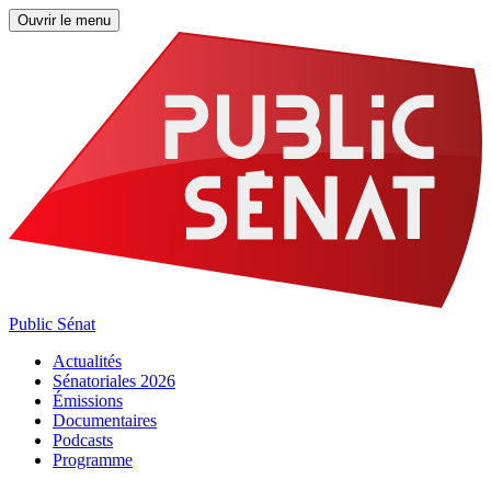
Ouvrir le menu
Public Sénat
Actualités
Sénatoriales 2026
Émissions
Documentaires
Podcasts
Programme