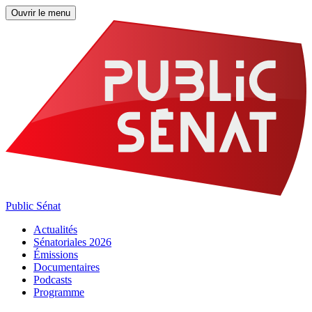
Ouvrir le menu
Public Sénat
Actualités
Sénatoriales 2026
Émissions
Documentaires
Podcasts
Programme