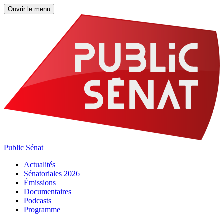
Ouvrir le menu
Public Sénat
Actualités
Sénatoriales 2026
Émissions
Documentaires
Podcasts
Programme