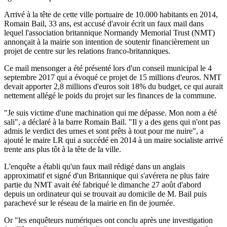
Arrivé à la tête de cette ville portuaire de 10.000 habitants en 2014,
Romain Bail, 33 ans, est accusé d'avoir écrit un faux mail dans
lequel l'association britannique Normandy Memorial Trust (NMT)
annonçait à la mairie son intention de soutenir financièrement un
projet de centre sur les relations franco-britanniques.
Ce mail mensonger a été présenté lors d'un conseil municipal le 4
septembre 2017 qui a évoqué ce projet de 15 millions d'euros. NMT
devait apporter 2,8 millions d'euros soit 18% du budget, ce qui aurait
nettement allégé le poids du projet sur les finances de la commune.
"Je suis victime d'une machination qui me dépasse. Mon nom a été
sali", a déclaré à la barre Romain Bail. "Il y a des gens qui n'ont pas
admis le verdict des urnes et sont prêts à tout pour me nuire", a
ajouté le maire LR qui a succédé en 2014 à un maire socialiste arrivé
trente ans plus tôt à la tête de la ville.
L'enquête a établi qu'un faux mail rédigé dans un anglais
approximatif et signé d'un Britannique qui s'avérera ne plus faire
partie du NMT avait été fabriqué le dimanche 27 août d'abord
depuis un ordinateur qui se trouvait au domicile de M. Bail puis
parachevé sur le réseau de la mairie en fin de journée.
Or "les enquêteurs numériques ont conclu après une investigation