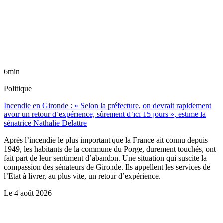
6min
Politique
Incendie en Gironde : « Selon la préfecture, on devrait rapidement
avoir un retour d’expérience, sûrement d’ici 15 jours », estime la
sénatrice Nathalie Delattre
Après l’incendie le plus important que la France ait connu depuis
1949, les habitants de la commune du Porge, durement touchés, ont
fait part de leur sentiment d’abandon. Une situation qui suscite la
compassion des sénateurs de Gironde. Ils appellent les services de
l’Etat à livrer, au plus vite, un retour d’expérience.
Le
4 août 2026