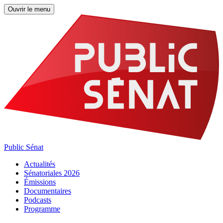
Ouvrir le menu
Public Sénat
Actualités
Sénatoriales 2026
Émissions
Documentaires
Podcasts
Programme