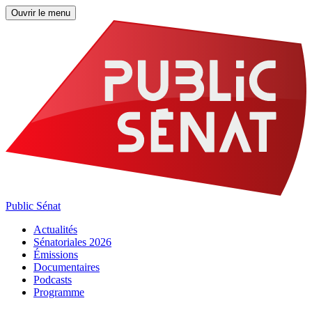
Ouvrir le menu
Public Sénat
Actualités
Sénatoriales 2026
Émissions
Documentaires
Podcasts
Programme