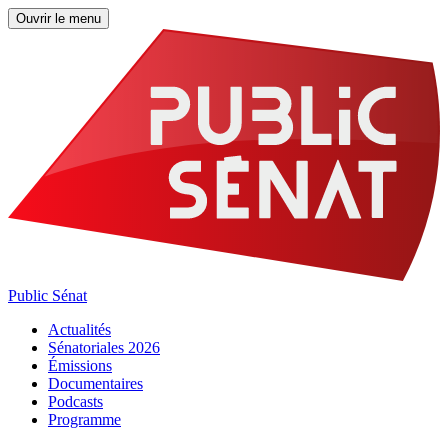
Ouvrir le menu
Public Sénat
Actualités
Sénatoriales 2026
Émissions
Documentaires
Podcasts
Programme