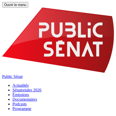
Ouvrir le menu
Public Sénat
Actualités
Sénatoriales 2026
Émissions
Documentaires
Podcasts
Programme