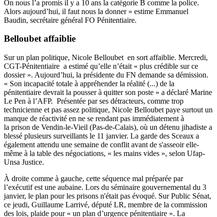
On nous l’a promis il y a 10 ans la catégorie B comme la police.
Alors aujourd’hui, il faut nous la donner » estime Emmanuel
Baudin, secrétaire général FO Pénitentiaire.
Belloubet affaiblie
Sur un plan politique, Nicole Belloubet en sort affaiblie. Mercredi,
CGT-Pénitentiaire a estimé qu’elle n’était « plus crédible sur ce
dossier ». Aujourd’hui, la présidente du FN demande sa démission.
« Son incapacité totale à appréhender la réalité (...) de la
pénitentiaire devrait la pousser à quitter son poste » a déclaré Marine
Le Pen à l’AFP. Présentée par ses détracteurs, comme trop
technicienne et pas assez politique, Nicole Belloubet paye surtout un
manque de réactivité en ne se rendant pas immédiatement à
la prison de Vendin-le-Vieil (Pas-de-Calais), où un détenu jihadiste a
blessé plusieurs surveillants le 11 janvier. La garde des Sceaux a
également attendu une semaine de conflit avant de s'asseoir elle-
même à la table des négociations, « les mains vides », selon Ufap-
Unsa Justice.
À droite comme à gauche, cette séquence mal préparée par
l’exécutif est une aubaine. Lors du séminaire gouvernemental du 3
janvier, le plan pour les prisons n'était pas évoqué. Sur Public Sénat,
ce jeudi,
Guillaume Larrivé
, député LR, membre de la commission
des lois, plaide pour « un plan d’urgence pénitentiaire ». La