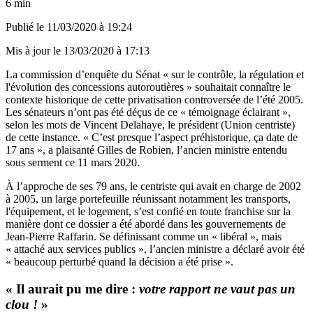
6 min
Publié le
11/03/2020 à 19:24
Mis à jour le
13/03/2020 à 17:13
La commission d’enquête du Sénat « sur le contrôle, la régulation et
l'évolution des concessions autoroutières » souhaitait connaître le
contexte historique de cette privatisation controversée de l’été 2005.
Les sénateurs n’ont pas été déçus de ce « témoignage éclairant »,
selon les mots de Vincent Delahaye, le président (Union centriste)
de cette instance. « C’est presque l’aspect préhistorique, ça date de
17 ans », a plaisanté Gilles de Robien, l’ancien ministre entendu
sous serment ce 11 mars 2020.
À l’approche de ses 79 ans, le centriste qui avait en charge de 2002
à 2005, un large portefeuille réunissant notamment les transports,
l'équipement, et le logement, s’est confié en toute franchise sur la
manière dont ce dossier a été abordé dans les gouvernements de
Jean-Pierre Raffarin. Se définissant comme un « libéral », mais
« attaché aux services publics », l’ancien ministre a déclaré avoir été
« beaucoup perturbé quand la décision a été prise ».
« Il aurait pu me dire :
votre rapport ne vaut pas un
clou !
»