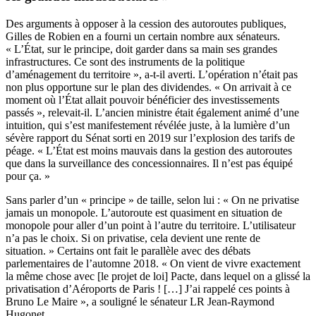
Des arguments à opposer à la cession des autoroutes publiques,
Gilles de Robien en a fourni un certain nombre aux sénateurs.
« L’État, sur le principe, doit garder dans sa main ses grandes
infrastructures. Ce sont des instruments de la politique
d’aménagement du territoire », a-t-il averti. L’opération n’était pas
non plus opportune sur le plan des dividendes. « On arrivait à ce
moment où l’État allait pouvoir bénéficier des investissements
passés », relevait-il. L’ancien ministre était également animé d’une
intuition, qui s’est manifestement révélée juste,
à la lumière d’un
sévère rapport du Sénat sorti en 2019 sur l’explosion des tarifs de
péage
. « L’État est moins mauvais dans la gestion des autoroutes
que dans la surveillance des concessionnaires. Il n’est pas équipé
pour ça. »
Sans parler d’un « principe » de taille, selon lui : « On ne privatise
jamais un monopole. L’autoroute est quasiment en situation de
monopole pour aller d’un point à l’autre du territoire. L’utilisateur
n’a pas le choix. Si on privatise, cela devient une rente de
situation. » Certains ont fait le parallèle avec des débats
parlementaires de l’automne 2018. « On vient de vivre exactement
la même chose avec [le projet de loi] Pacte, dans lequel on a glissé la
privatisation d’Aéroports de Paris ! […] J’ai rappelé ces points à
Bruno Le Maire », a souligné le sénateur LR Jean-Raymond
Hugonet.