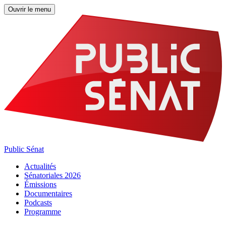
Ouvrir le menu
Public Sénat
Actualités
Sénatoriales 2026
Émissions
Documentaires
Podcasts
Programme