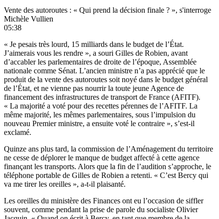
Vente des autoroutes : « Qui prend la décision finale ? », s'interroge
Michèle Vullien
05:38
« Je pesais très lourd, 15 milliards dans le budget de l’État.
J’aimerais vous les rendre », a souri Gilles de Robien, avant
d’accabler les parlementaires de droite de l’époque, Assemblée
nationale comme Sénat. L’ancien ministre n’a pas apprécié que le
produit de la vente des autoroutes soit noyé dans le budget général
de l’État, et ne vienne pas nourrir la toute jeune Agence de
financement des infrastructures de transport de France (AFITF).
« La majorité a voté pour des recettes pérennes de l’AFITF. La
même majorité, les mêmes parlementaires, sous l’impulsion du
nouveau Premier ministre, a ensuite voté le contraire », s’est-il
exclamé.
Quinze ans plus tard,
la commission de l’Aménagement du territoire
ne cesse de déplorer le manque de budget affecté à cette agence
finançant les transports. Alors que la fin de l’audition s’approche, le
téléphone portable de Gilles de Robien a retenti. « C’est Bercy qui
va me tirer les oreilles », a-t-il plaisanté.
Les oreilles du ministère des Finances ont eu l’occasion de siffler
souvent, comme pendant la prise de parole du socialiste Olivier
Jacquin. « Quand on écrit à Bercy, en tant que membre de la