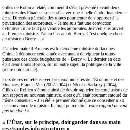
Gilles de Robin a relaté, comment il s’était présenté devant deux
ministres des Finances successifs avec une « belle étude financière »
de sa Direction générale des routes pour tenter de s’opposer à la
privatisation des autoroutes. « Je me suis fait une conviction
définitive : il ne faut pas vendre les autoroutes. Je m’en suis ouvert
au Premier ministre. J’ai eu l’assaut de Bercy. C’est quelque chose
de résister à Bercy… »
L’ancien maire d’Amiens est le deuxième ministre de Jacques
Chirac à dénoncer cette année avec autant de vigueur la toute-
puissance des choix budgétaires de « Bercy ». Le dernier en date
était Jean-Louis Borloo, sur un autre sujet : la politique de la ville
(
relire notre article
).
Lors de ses entretiens avec les deux ministres de l’Économie et des
Finances, Francis Mer (2002-2004) et Nicolas Sarkozy (2004),
Gilles de Robien s’étonne ainsi de devoir rappeler les conclusions de
son rapport au nouveau ministre, alors qu’il était pourtant entouré du
même conseiller. « J’ai été le premier étonné que ce conseiller n’ait
pas convaincu le ministre. Il aurait pu me dire :
votre rapport ne vaut
pas un clou !
»
« L’État, sur le principe, doit garder dans sa main
ses grandes infrastructures »