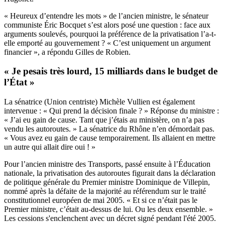
« Heureux d’entendre les mots » de l’ancien ministre, le sénateur
communiste Éric Bocquet s’est alors posé une question : face aux
arguments soulevés, pourquoi la préférence de la privatisation l’a-t-
elle emporté au gouvernement ? « C’est uniquement un argument
financier », a répondu Gilles de Robien.
« Je pesais très lourd, 15 milliards dans le budget de
l’État »
La sénatrice (Union centriste) Michèle Vullien est également
intervenue : « Qui prend la décision finale ? » Réponse du ministre :
« J’ai eu gain de cause. Tant que j’étais au ministère, on n’a pas
vendu les autoroutes. » La sénatrice du Rhône n’en démordait pas.
« Vous avez eu gain de cause temporairement. Ils allaient en mettre
un autre qui allait dire oui ! »
Pour l’ancien ministre des Transports, passé ensuite à l’Éducation
nationale, la privatisation des autoroutes figurait dans la déclaration
de politique générale du Premier ministre Dominique de Villepin,
nommé après la défaite de la majorité au référendum sur le traité
constitutionnel européen de mai 2005. « Et si ce n’était pas le
Premier ministre, c’était au-dessus de lui. Ou les deux ensemble. »
Les cessions s'enclenchent avec un décret signé pendant l'été 2005
.