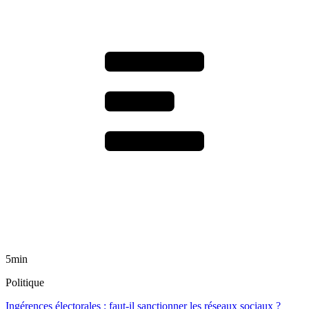
5min
Politique
Ingérences électorales : faut-il sanctionner les réseaux sociaux ?