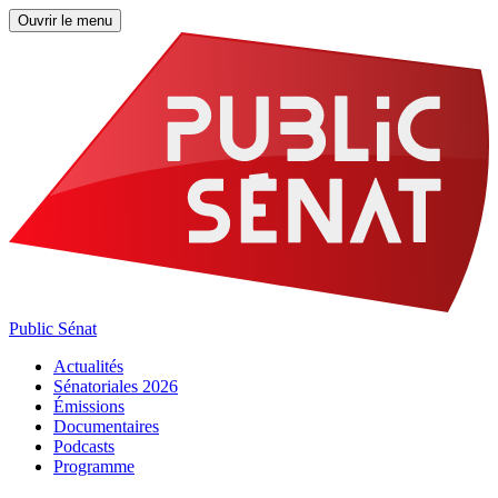
Ouvrir le menu
Public Sénat
Actualités
Sénatoriales 2026
Émissions
Documentaires
Podcasts
Programme