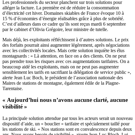
Les professionnels du secteur planchent sur trois solutions pour
alléger la facture. La première est de réduire la consommation
d’électricité cet hiver. Domaines skiables de France évoque 10 à
15 % d’économies d’énergie réalisables grâce à plus de sobriété.
C’est d’ailleurs dans ce cadre qu’ils sont reçus mardi 6 septembre
par le cabinet d’Olivia Grégoire, leur ministre de tutelle.
Mais déjà, les exploitants réfléchissent à d’autres solutions. Le prix
des forfaits pourrait ainsi augmenter légèrement, après négociations
avec les collectivités locales. Mais cette solution inquiète les élus
montagnards : « Là attention, en face on a des clients. On ne peut
pas prendre tous les risques avec ces augmentations tarifaires. On a
beaucoup aidé les exploitants, mais on ne peut pas augmenter
sensiblement les tarifs en sacrifiant la délégation de service public »,
alerte Jean Luc Boch, le président de l’association nationale des
Maires de stations de montagne, également édile de la Plagne-
Tarentaise.
« Aujourd’hui nous n’avons aucune clarté, aucune
visibilité »
La principale solution attendue par tous les acteurs serait un nouveau
dispositif d’aide, un « bouclier » tarifaire et spécialement taillé pour
les stations de ski. « Nos stations sont en convalescence depuis deux
ans. Nous avons besoin de visibilité », ajoute Jean-Luc Bloch. Lui