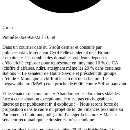
4 min
Publié le
06/09/2022 à 16:58
Dans un courrier daté du 5 août dernier et consulté par
publicsenat.fr, le sénateur Cyril Pellevat alertait déjà Bruno
Lemaire : « L’ensemble des domaines voit leurs dépenses
d’électricité exploser pour représenter en moyenne 10 % de CA
(chiffre d’affaires, ndlr), atteignant même les 20 % dans certaines
stations ». Le sénateur de Haute-Savoie et président du groupe
d’étude « Montagne » chiffrait le surcoût de la facture. Le
mégawattheure (MWh) était proche de 600€, contre 50€ auparavant.
Et le sénateur de conclure : « Abandonner les domaines skiables
face à cette situation exceptionnelle n’est pas envisageable ».
Interrogé par publicsenat.fr, il explique : « Nous serons force de
proposition dans le cadre du projet de loi de Finances [examiné au
Parlement à l’automne, ndlr] afin d’alléger la facture. » Mais le
sénateur reconnaît que le dossier est très technique.
courrier électricité domaines skiables (002)
by
Public Sénat
on