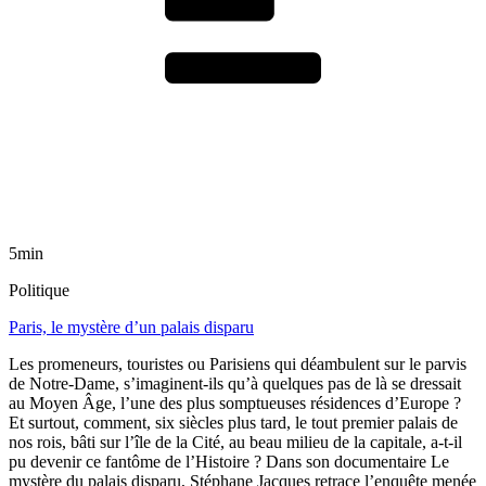
5min
Politique
Paris, le mystère d’un palais disparu
Les promeneurs, touristes ou Parisiens qui déambulent sur le parvis
de Notre-Dame, s’imaginent-ils qu’à quelques pas de là se dressait
au Moyen Âge, l’une des plus somptueuses résidences d’Europe ?
Et surtout, comment, six siècles plus tard, le tout premier palais de
nos rois, bâti sur l’île de la Cité, au beau milieu de la capitale, a-t-il
pu devenir ce fantôme de l’Histoire ? Dans son documentaire Le
mystère du palais disparu, Stéphane Jacques retrace l’enquête menée