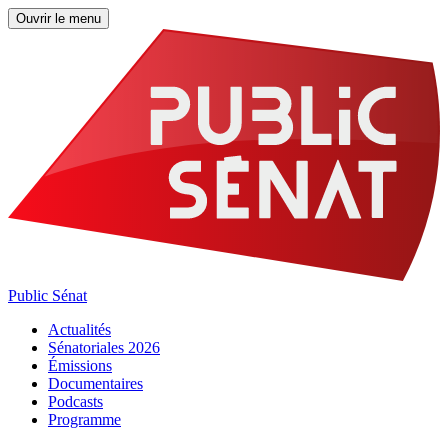
Ouvrir le menu
Public Sénat
Actualités
Sénatoriales 2026
Émissions
Documentaires
Podcasts
Programme