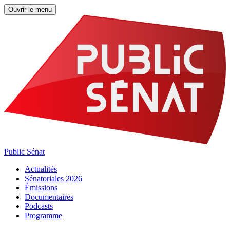
Ouvrir le menu
Public Sénat
Actualités
Sénatoriales 2026
Émissions
Documentaires
Podcasts
Programme