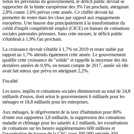
Selon les prévisions du gouvernement, le déficit public devrait se
rapprocher de la limite européenne des 3% l'an prochain, atteignant
2,8% contre 2,6% prévus cette année. Ce chiffre devrait lui
permettre de rester dans les clous par rapport aux engagements
européens. Une hausse due principalement à la transformation du
crédit d'impôt compétitivité emploi (CICE) en baisses de cotisations
sociales patronales pérennes. Sans cette mesure, le déficit public
s'établirait à 1,9% l'an prochain.
La croissance devrait s'établir à 1,7% en 2019 et rester stable par
rapport au 1,7% attendu également cette année. Le gouvernement
qualifie cette croissance de "solide" et rappelle la moyenne des dix
dernières années de 0,9%, en tenant compte de 2017, année où elle
avait fait mieux que prévu en atteignant 2,2%.
Fiscalité
Les taxes, impôts et cotisations sociales diminueront au total de 24,8
milliards d'euros, dont selon le gouvernement 6 milliards pour les
ménages et 18,8 milliards pour les entreprises.
Aux ménages, le dégrèvement de la taxe d'habitation pour 80%
d'entre eux rapportera 3,8 milliards, la suppression des cotisations
maladie et chômage pour les salariés 4,1 milliards, les exonérations
de cotisations sur les heures supplémentaires 600 millions et
l'exonération de hausse de la CSG pour 300.000 retraités 350