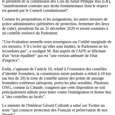
le président de la commission des Lois du Sénat Philippe Bas (LR),
"manifestement contraire aux droits fondamentaux dont le respect
est garanti par le Conseil constitutionnel".
Comme les perquisitions et les assignations, les autres mesures de
police administrative (périmètres de protection, fermeture des lieux
de culte), prendront fin au 31 décembre 2020 et seront soumises à
un contrôle renforcé du Parlement.
"Une évaluation annuelle nous renseignera sur l’utilité marginale de
ces mesures. S’il s’avère qu’elles sont inutiles, le Parlement ne les
reconduira pas", a souligné M. Bas auprès de l'AFP, se félicitant
d'un "texte équilibré" qui est "une version atténuée de l'état
d'urgence".
Enfin, s’agissant de l’article 10, relatif à l’extension des contrôles
d’identité frontaliers, la commission mixte paritaire a réduit à 10 km
(au lieu de 20) la zone de contrôle autour des points de passage
frontaliers extérieurs (aéroports, ports) les plus sensibles. Plusieurs
ONG, comme la Cimade, craignent que cette disposition ne soit
principalement utilisée pour lutter contre l'immigration et donne lieu
à "des contrôles au faciès".
Le ministre de l'Intérieur Gérard Collomb a salué sur Twitter un
texte "qui consacre protection des Français et préservation de nos
libertés".