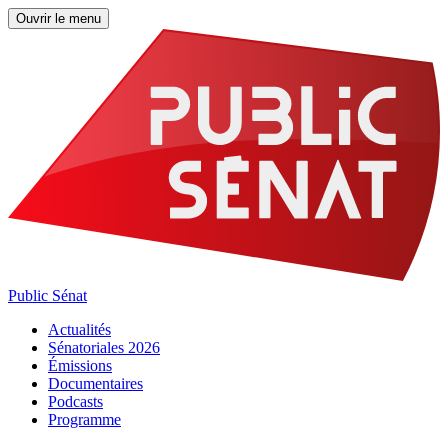
Ouvrir le menu
Public Sénat
Actualités
Sénatoriales 2026
Émissions
Documentaires
Podcasts
Programme