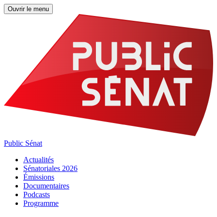
Ouvrir le menu
Public Sénat
Actualités
Sénatoriales 2026
Émissions
Documentaires
Podcasts
Programme