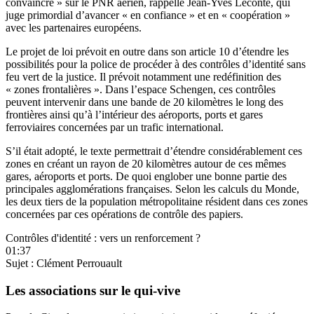
convaincre » sur le PNR aérien, rappelle Jean-Yves Leconte, qui
juge primordial d’avancer « en confiance » et en « coopération »
avec les partenaires européens.
Le projet de loi
prévoit en outre dans son article 10
d’étendre les
possibilités pour la police de procéder à des contrôles d’identité sans
feu vert de la justice. Il prévoit notamment une redéfinition des
« zones frontalières ». Dans l’espace Schengen, ces contrôles
peuvent intervenir dans une bande de 20 kilomètres le long des
frontières ainsi qu’à l’intérieur des aéroports, ports et gares
ferroviaires concernées par un trafic international.
S’il était adopté, le texte permettrait d’étendre considérablement ces
zones en créant un rayon de 20 kilomètres autour de ces mêmes
gares, aéroports et ports. De quoi englober une bonne partie des
principales agglomérations françaises. Selon
les calculs du Monde
,
les deux tiers de la population métropolitaine résident dans ces zones
concernées par ces opérations de contrôle des papiers.
Contrôles d'identité : vers un renforcement ?
01:37
Sujet : Clément Perrouault
Les associations sur le qui-vive