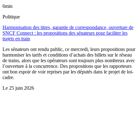
6min
Politique
Harmonisation des titres, garantie de correspondance, ouverture de
SNCF Connect : les propositions des sénateurs pour faciliter les
trajets en train
Les sénateurs ont rendu public, ce mercredi, leurs propositions pour
harmoniser les tarifs et conditions d’achats des billets sur le réseau
de trains, alors que les opérateurs sont toujours plus nombreux avec
l’ouverture à la concurrence. Des propositions que les rapporteurs
ont bon espoir de voir reprises par les députés dans le projet de loi-
cadre.
Le
25 juin 2026