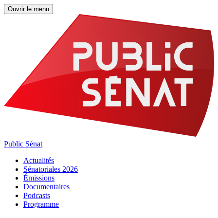
Ouvrir le menu
Public Sénat
Actualités
Sénatoriales 2026
Émissions
Documentaires
Podcasts
Programme