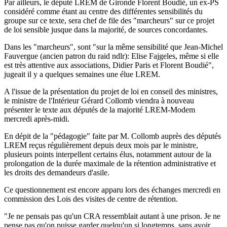
Par ailleurs, le député LREM de Gironde Florent Boudié, un ex-PS
considéré comme étant au centre des différentes sensibilités du
groupe sur ce texte, sera chef de file des "marcheurs" sur ce projet
de loi sensible jusque dans la majorité, de sources concordantes.
Dans les "marcheurs", sont "sur la même sensibilité que Jean-Michel
Fauvergue (ancien patron du raid ndlr): Elise Fajgeles, même si elle
est très attentive aux associations, Didier Paris et Florent Boudié",
jugeait il y a quelques semaines une élue LREM.
A l'issue de la présentation du projet de loi en conseil des ministres,
le ministre de l'Intérieur Gérard Collomb viendra à nouveau
présenter le texte aux députés de la majorité LREM-Modem
mercredi après-midi.
En dépit de la "pédagogie" faite par M. Collomb auprès des députés
LREM reçus régulièrement depuis deux mois par le ministre,
plusieurs points interpellent certains élus, notamment autour de la
prolongation de la durée maximale de la rétention administrative et
les droits des demandeurs d'asile.
Ce questionnement est encore apparu lors des échanges mercredi en
commission des Lois des visites de centre de rétention.
"Je ne pensais pas qu'un CRA ressemblait autant à une prison. Je ne
pense pas qu'on puisse garder quelqu'un si longtemps, sans avoir