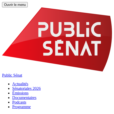
Ouvrir le menu
Public Sénat
Actualités
Sénatoriales 2026
Émissions
Documentaires
Podcasts
Programme