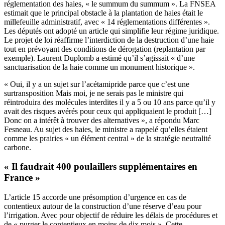
réglementation des haies, « le summum du summum ». La FNSEA
estimait que le principal obstacle à la plantation de haies était le
millefeuille administratif, avec « 14 réglementations différentes ».
Les députés ont adopté un article qui simplifie leur régime juridique.
Le projet de loi réaffirme l’interdiction de la destruction d’une haie
tout en prévoyant des conditions de dérogation (replantation par
exemple). Laurent Duplomb a estimé qu’il s’agissait « d’une
sanctuarisation de la haie comme un monument historique ».
« Oui, il y a un sujet sur l’acétamipride parce que c’est une
surtransposition Mais moi, je ne serais pas le ministre qui
réintroduira des molécules interdites il y a 5 ou 10 ans parce qu’il y
avait des risques avérés pour ceux qui appliquaient le produit […]
Donc on a intérêt à trouver des alternatives », a répondu Marc
Fesneau. Au sujet des haies, le ministre a rappelé qu’elles étaient
comme les prairies « un élément central » de la stratégie neutralité
carbone.
« Il faudrait 400 poulaillers supplémentaires en
France »
L’article 15 accorde une présomption d’urgence en cas de
contentieux autour de la construction d’une réserve d’eau pour
l’irrigation. Avec pour objectif de réduire les délais de procédures et
de « purger le contentieux en moins de dix mois ». Cette