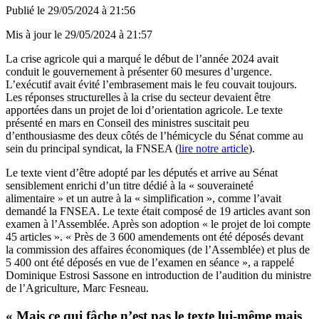
Publié le
29/05/2024 à 21:56
Mis à jour le
29/05/2024 à 21:57
La crise agricole qui a marqué le début de l’année 2024 avait
conduit le gouvernement à présenter 60 mesures d’urgence.
L’exécutif avait évité l’embrasement mais le feu couvait toujours.
Les réponses structurelles à la crise du secteur devaient être
apportées dans un projet de loi d’orientation agricole. Le texte
présenté en mars en Conseil des ministres suscitait peu
d’enthousiasme des deux côtés de l’hémicycle du Sénat comme au
sein du principal syndicat, la FNSEA (
lire notre article
).
Le texte vient d’être adopté par les députés et arrive au Sénat
sensiblement enrichi d’un titre dédié à la « souveraineté
alimentaire » et un autre à la « simplification », comme l’avait
demandé la FNSEA. Le texte était composé de 19 articles avant son
examen à l’Assemblée. Après son adoption « le projet de loi compte
45 articles ». « Près de 3 600 amendements ont été déposés devant
la commission des affaires économiques (de l’Assemblée) et plus de
5 400 ont été déposés en vue de l’examen en séance », a rappelé
Dominique Estrosi Sassone en introduction de l’audition du ministre
de l’Agriculture, Marc Fesneau.
« Mais ce qui fâche n’est pas le texte lui-même mais