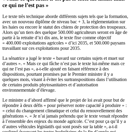
ce qui ne l’est pas »
Le texte très technique aborde différents sujets tels que la formation,
avec un nouveau diplôme de niveau bac + 3, la réglementation sur
les haies ou encore le statut des chiens de protection des troupeaux.
Alors qu’un tiers des quelque 500.000 agriculteurs seront en âge de
partir à la retraite d’ici dix ans, le texte fixe comme objectif
« 400.000 exploitations agricoles » d’ici 2035, et 500.000 paysans
travaillant sur ces exploitations pour 2035.
La sénatrice a jugé le texte « bavard sur certains sujets et muet sur
d’autres ». « Mais ce qui fâche n’est pas le texte lui-même mais ce
qui ne l’est pas », a-t-elle ajouté en faisant référence à des
dispositions, pourtant promises par le Premier ministre il y a
quelques mois, visant à éviter les surtranspositions dans l’utilisation
de certains produits phytosanitaires et d’autorisation
environnementale d’élevage.
Le ministre a d’abord affirmé que le projet de loi avait pour but de
répondre à deux défis « pour préserver notre capacité à produire » :
« celui du changement climatique et celui du renouvellement des
générations ». « Je n’ai jamais prétendu que le texte venait répondre
à l’ensemble des enjeux du monde agricole. C’est pour ça qu’il y a
d’autres véhicules législatifs qui sont posés sur la table », a-t-il
souligné évoquant les textes budgétaires de la fin d’année qui