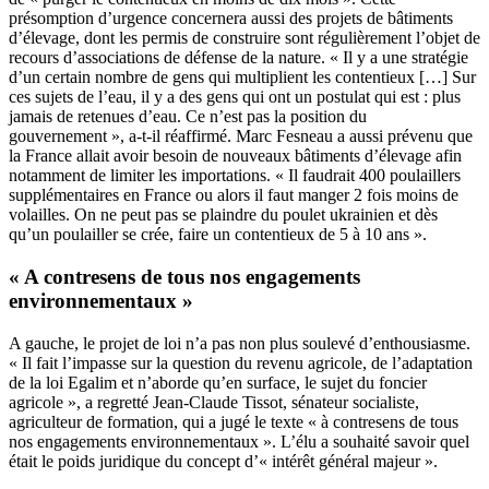
présomption d’urgence concernera aussi des projets de bâtiments
d’élevage, dont les permis de construire sont régulièrement l’objet de
recours d’associations de défense de la nature. « Il y a une stratégie
d’un certain nombre de gens qui multiplient les contentieux […] Sur
ces sujets de l’eau, il y a des gens qui ont un postulat qui est : plus
jamais de retenues d’eau. Ce n’est pas la position du
gouvernement », a-t-il réaffirmé. Marc Fesneau a aussi prévenu que
la France allait avoir besoin de nouveaux bâtiments d’élevage afin
notamment de limiter les importations. « Il faudrait 400 poulaillers
supplémentaires en France ou alors il faut manger 2 fois moins de
volailles. On ne peut pas se plaindre du poulet ukrainien et dès
qu’un poulailler se crée, faire un contentieux de 5 à 10 ans ».
« A contresens de tous nos engagements
environnementaux »
A gauche, le projet de loi n’a pas non plus soulevé d’enthousiasme.
« Il fait l’impasse sur la question du revenu agricole, de l’adaptation
de la loi Egalim et n’aborde qu’en surface, le sujet du foncier
agricole », a regretté Jean-Claude Tissot, sénateur socialiste,
agriculteur de formation, qui a jugé le texte « à contresens de tous
nos engagements environnementaux ». L’élu a souhaité savoir quel
était le poids juridique du concept d’« intérêt général majeur ».