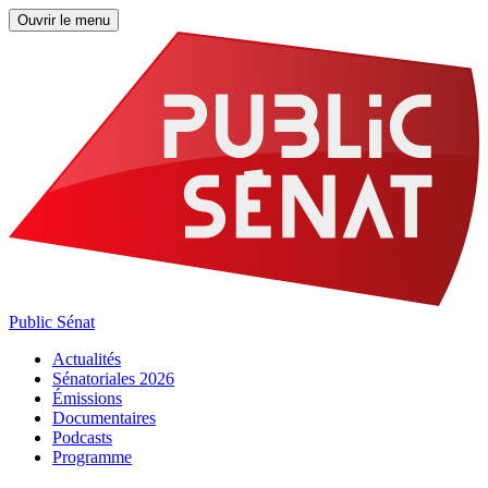
Ouvrir le menu
Public Sénat
Actualités
Sénatoriales 2026
Émissions
Documentaires
Podcasts
Programme