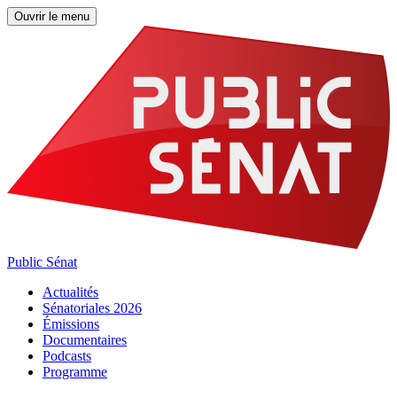
Ouvrir le menu
Public Sénat
Actualités
Sénatoriales 2026
Émissions
Documentaires
Podcasts
Programme