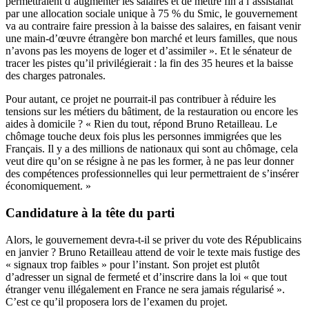
permettraient d’augmenter les salaires et de mettre fin à l’assistanat
par une allocation sociale unique à 75 % du Smic, le gouvernement
va au contraire faire pression à la baisse des salaires, en faisant venir
une main-d’œuvre étrangère bon marché et leurs familles, que nous
n’avons pas les moyens de loger et d’assimiler ». Et le sénateur de
tracer les pistes qu’il privilégierait : la fin des 35 heures et la baisse
des charges patronales.
Pour autant, ce projet ne pourrait-il pas contribuer à réduire les
tensions sur les métiers du bâtiment, de la restauration ou encore les
aides à domicile ? « Rien du tout, répond Bruno Retailleau. Le
chômage touche deux fois plus les personnes immigrées que les
Français. Il y a des millions de nationaux qui sont au chômage, cela
veut dire qu’on se résigne à ne pas les former, à ne pas leur donner
des compétences professionnelles qui leur permettraient de s’insérer
économiquement. »
Candidature à la tête du parti
Alors, le gouvernement devra-t-il se priver du vote des Républicains
en janvier ? Bruno Retailleau attend de voir le texte mais fustige des
« signaux trop faibles » pour l’instant. Son projet est plutôt
d’adresser un signal de fermeté et d’inscrire dans la loi « que tout
étranger venu illégalement en France ne sera jamais régularisé ».
C’est ce qu’il proposera lors de l’examen du projet.