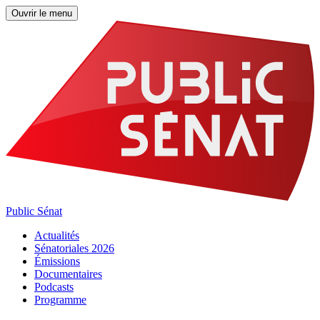
Ouvrir le menu
Public Sénat
Actualités
Sénatoriales 2026
Émissions
Documentaires
Podcasts
Programme