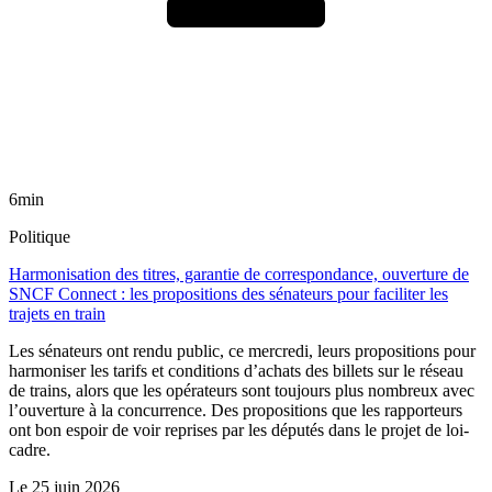
6min
Politique
Harmonisation des titres, garantie de correspondance, ouverture de
SNCF Connect : les propositions des sénateurs pour faciliter les
trajets en train
Les sénateurs ont rendu public, ce mercredi, leurs propositions pour
harmoniser les tarifs et conditions d’achats des billets sur le réseau
de trains, alors que les opérateurs sont toujours plus nombreux avec
l’ouverture à la concurrence. Des propositions que les rapporteurs
ont bon espoir de voir reprises par les députés dans le projet de loi-
cadre.
Le
25 juin 2026