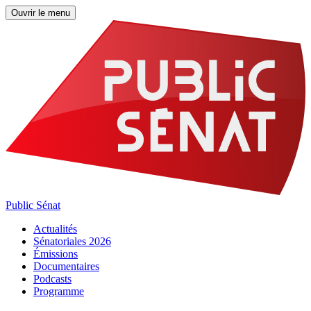
Ouvrir le menu
Public Sénat
Actualités
Sénatoriales 2026
Émissions
Documentaires
Podcasts
Programme