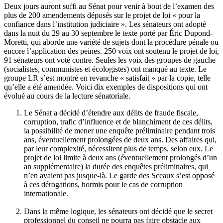
Deux jours auront suffi au Sénat pour venir à bout de l’examen des
plus de 200 amendements déposés sur le projet de loi « pour la
confiance dans l’institution judiciaire ». Les sénateurs ont
adopté
dans la nuit du 29 au 30 septembre
le texte porté par Éric Dupond-
Moretti, qui aborde une variété de sujets dont la procédure pénale ou
encore l’application des peines. 250 voix ont soutenu le projet de loi,
91 sénateurs ont voté contre. Seules les voix des groupes de gauche
(socialistes, communistes et écologistes) ont manqué au texte. Le
groupe LR s’est montré en revanche
« satisfait »
par la copie, telle
qu’elle a été amendée. Voici dix exemples de dispositions qui ont
évolué au cours de la lecture sénatoriale.
Le Sénat a décidé d’étendre aux délits de fraude fiscale,
corruption, trafic d’influence et de blanchiment de ces délits,
la possibilité de mener une enquête préliminaire
pendant trois
ans
, éventuellement prolongées de deux ans. Des affaires qui,
par leur complexité, nécessitent plus de temps, selon eux. Le
projet de loi limite à deux ans (éventuellement prolongés d’un
an supplémentaire) la durée des enquêtes préliminaires, qui
n’en avaient pas jusque-là. Le garde des Sceaux s’est opposé
à ces dérogations, hormis pour le cas de corruption
internationale.
Dans la même logique, les sénateurs ont décidé que le secret
professionnel du conseil
ne pourra pas faire obstacle aux