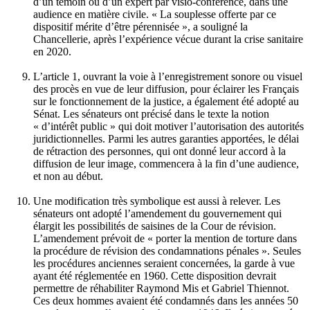
d’un témoin ou d’un expert par visio-conférence, dans une
audience en matière civile. « La souplesse offerte par ce
dispositif mérite d’être pérennisée », a souligné la
Chancellerie, après l’expérience vécue durant la crise sanitaire
en 2020.
L’article 1, ouvrant la voie à l’enregistrement sonore ou visuel
des procès en vue de leur diffusion, pour éclairer les Français
sur le fonctionnement de la justice, a également été adopté au
Sénat. Les sénateurs
ont précisé dans le texte la notion
« d’intérêt public »
qui doit motiver l’autorisation des autorités
juridictionnelles. Parmi les autres garanties apportées, le délai
de rétraction des personnes, qui ont donné leur accord à la
diffusion de leur image, commencera à la fin d’une audience,
et non au début.
Une modification très symbolique est aussi à relever. Les
sénateurs ont adopté l’amendement du gouvernement qui
élargit les possibilités de saisines de la Cour de révision.
L’amendement prévoit de « porter la mention de torture dans
la procédure de révision des condamnations pénales ». Seules
les procédures anciennes seraient concernées, la garde à vue
ayant été réglementée en 1960. Cette disposition devrait
permettre de réhabiliter Raymond Mis et Gabriel Thiennot.
Ces deux hommes avaient été condamnés dans les années 50