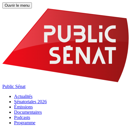
Ouvrir le menu
Public Sénat
Actualités
Sénatoriales 2026
Émissions
Documentaires
Podcasts
Programme