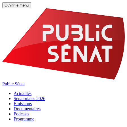
Ouvrir le menu
Public Sénat
Actualités
Sénatoriales 2026
Émissions
Documentaires
Podcasts
Programme