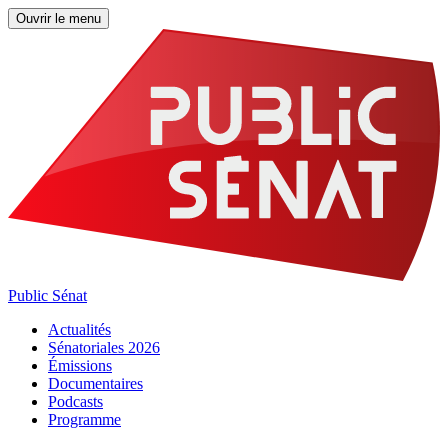
Ouvrir le menu
Public Sénat
Actualités
Sénatoriales 2026
Émissions
Documentaires
Podcasts
Programme