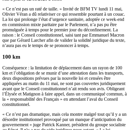
« Ce n’est pas un raté de taille. »
Invité de BFM TV lundi 11 mai
,
Olivier Véran a dû relativiser ce qui ressemble pourtant à un couac.
La loi qui prolonge l’état d’urgence sanitaire,
adoptée ce week-end
en commission mixte paritaire par le Parlement, n’a pas pu être
promulguée à temps pour le premier jour du déconfinement. La
raison : le Conseil constitutionnel, saisi tant par Emmanuel Macron
que
par Gérard Larcher
afin de valider la solidité juridique du texte,
n’aura pas eu le temps de se prononcer à temps.
100 km
Conséquence : la limitation de déplacement dans un rayon de 100
km et l’obligation de se munir d’une attestation dans les transports,
deux dispositions prévues par la nouvelle loi et censées être
appliquées au matin du 11 mai, ne sont pas couvertes juridiquement
avant que le Conseil constitutionnel n’ait rendu son avis. Obligeant
l’Élysée et Matignon à faire appel, dans un communiqué commun, à
la « responsabilité des Français » en attendant l’aval du Conseil
constitutionnel.
« Ce n’est pas dramatique, mais cela montre malgré tout qu’il y a un
désordre institutionnel provoqué par un manque d’anticipation du
gouvernement » juge Patrick Kanner, président du groupe socialiste
au Sénat. Il n'y a pas de vide juridique pour autant. « La loi