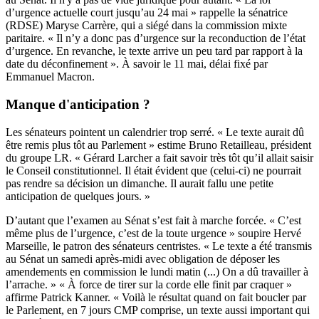
d’urgence actuelle court jusqu’au 24 mai » rappelle la sénatrice
(RDSE) Maryse Carrère, qui a siégé dans la commission mixte
paritaire. « Il n’y a donc pas d’urgence sur la reconduction de l’état
d’urgence. En revanche, le texte arrive un peu tard par rapport à la
date du déconfinement ». À savoir le 11 mai, délai fixé par
Emmanuel Macron.
Manque d'anticipation ?
Les sénateurs pointent un calendrier trop serré. « Le texte aurait dû
être remis plus tôt au Parlement » estime Bruno Retailleau, président
du groupe LR. « Gérard Larcher a fait savoir très tôt qu’il allait saisir
le Conseil constitutionnel. Il était évident que (celui-ci) ne pourrait
pas rendre sa décision un dimanche. Il aurait fallu une petite
anticipation de quelques jours. »
D’autant que l’examen au Sénat s’est fait à marche forcée. « C’est
même plus de l’urgence, c’est de la toute urgence » soupire Hervé
Marseille, le patron des sénateurs centristes. « Le texte a été transmis
au Sénat un samedi après-midi avec obligation de déposer les
amendements en commission le lundi matin (...) On a dû travailler à
l’arrache. » « À force de tirer sur la corde elle finit par craquer »
affirme Patrick Kanner. « Voilà le résultat quand on fait boucler par
le Parlement, en 7 jours CMP comprise, un texte aussi important qui