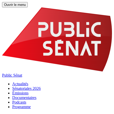
Ouvrir le menu
Public Sénat
Actualités
Sénatoriales 2026
Émissions
Documentaires
Podcasts
Programme