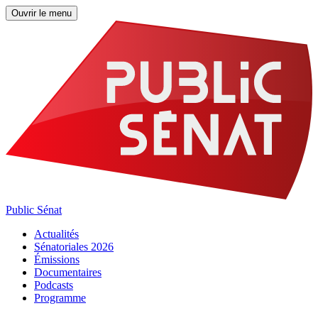
Ouvrir le menu
Public Sénat
Actualités
Sénatoriales 2026
Émissions
Documentaires
Podcasts
Programme