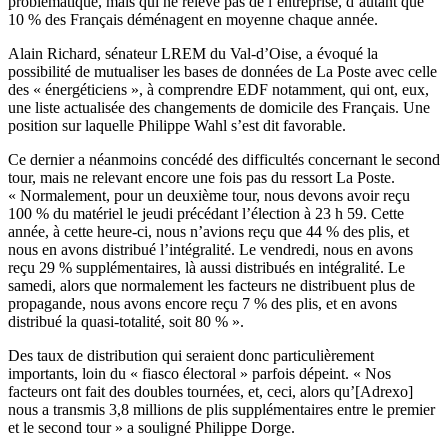
problématique, mais qui ne relève pas de l’entreprise, d’autant que
10 % des Français déménagent en moyenne chaque année.
Alain Richard, sénateur LREM du Val-d’Oise, a évoqué la
possibilité de mutualiser les bases de données de La Poste avec celle
des « énergéticiens », à comprendre EDF notamment, qui ont, eux,
une liste actualisée des changements de domicile des Français. Une
position sur laquelle Philippe Wahl s’est dit favorable.
Ce dernier a néanmoins concédé des difficultés concernant le second
tour, mais ne relevant encore une fois pas du ressort La Poste.
« Normalement, pour un deuxième tour, nous devons avoir reçu
100 % du matériel le jeudi précédant l’élection à 23 h 59. Cette
année, à cette heure-ci, nous n’avions reçu que 44 % des plis, et
nous en avons distribué l’intégralité. Le vendredi, nous en avons
reçu 29 % supplémentaires, là aussi distribués en intégralité. Le
samedi, alors que normalement les facteurs ne distribuent plus de
propagande, nous avons encore reçu 7 % des plis, et en avons
distribué la quasi-totalité, soit 80 % ».
Des taux de distribution qui seraient donc particulièrement
importants, loin du « fiasco électoral » parfois dépeint. « Nos
facteurs ont fait des doubles tournées, et, ceci, alors qu’[Adrexo]
nous a transmis 3,8 millions de plis supplémentaires entre le premier
et le second tour » a souligné Philippe Dorge.