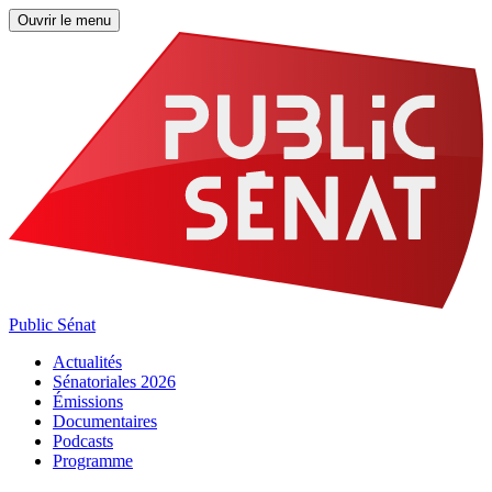
Ouvrir le menu
Public Sénat
Actualités
Sénatoriales 2026
Émissions
Documentaires
Podcasts
Programme