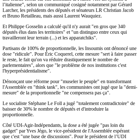
l’italienne", selon un communiqué cosigné notamment par Gérard
Larcher, les présidents des députés et sénateurs LR Christian Jacob
et Bruno Retailleau, mais aussi Laurent Wauquiez.
Et Philippe Gosselin a calculé qu'il n'y aurait "en gros que 340
députés élus dans les territoires" et "un distinguo entre ceux qui
travailleront leur terrain (...) et les apparatchiks".
Partisans de 100% de proportionnelle, les Insoumis ont dénoncé une
dose "ridicule". Pour Éric Coquerel, cette mesure "sert à faire passer
le reste, le fait qu'on va réduire drastiquement le nombre de
parlementaires", alors que "le problème de nos institutions c'est
l'hyperprésidentialisme".
Dénonçant une réforme pour "museler le peuple" en transformant
l'Assemblée en "think tank", les communistes ont jugé que la "demi-
mesure" de la proportionnelle "ne compensera pas ça".
Le socialiste Stéphane Le Foll a jugé "totalement contradictoire" de
baisser de 30% le nombre de députés et d'introduire la
proportionnelle.
Côté UDI-Agir-Indépendants, la dose a été jugée "pas loin du
gadget" par Yves Jégo, le vice-président de l'Assemblée espérant
que c'est "une base de discussions". Pour le président de l’UDI