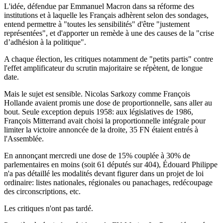
L'idée, défendue par Emmanuel Macron dans sa réforme des
institutions et à laquelle les Français adhèrent selon des sondages,
entend permettre à "toutes les sensibilités" d'être "justement
représentées", et d'apporter un remède à une des causes de la "crise
d’adhésion à la politique".
A chaque élection, les critiques notamment de "petits partis" contre
l'effet amplificateur du scrutin majoritaire se répètent, de longue
date.
Mais le sujet est sensible. Nicolas Sarkozy comme François
Hollande avaient promis une dose de proportionnelle, sans aller au
bout. Seule exception depuis 1958: aux législatives de 1986,
François Mitterrand avait choisi la proportionnelle intégrale pour
limiter la victoire annoncée de la droite, 35 FN étaient entrés à
l'Assemblée.
En annonçant mercredi une dose de 15% couplée à 30% de
parlementaires en moins (soit 61 députés sur 404), Édouard Philippe
n'a pas détaillé les modalités devant figurer dans un projet de loi
ordinaire: listes nationales, régionales ou panachages, redécoupage
des circonscriptions, etc.
Les critiques n'ont pas tardé.