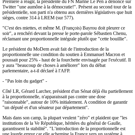
Première à réagir, la présidente du FN Marine Le Pen a dénoncé sur
Twitter "une aumône à la démocratie!". Présent au second tour de la
présidentielle, son parti n'a obtenu aux dernières législatives que huit
sièges, contre 314 à LREM (sur 577).
"C'est des miettes, et même M. (François) Bayrou doit pleurer ce
soir", a renchéri devant la presse le porte-parole Sébastien Chenu,
réclamant une proportionnelle intégrale plutôt que "cette bouillie".
Le président du MoDem avait fait de l'introduction de la
proportionnelle une condition du soutien à Emmanuel Macron et
poussait pour 25% - haut de la fourchette envisagée par l'exécutif. Il
y aura "beaucoup de choses à améliorer" lors du débat
parlementaire, a-t-il déclaré à l'AFP.
- "Pas loin du gadget" -
Côté LR, Gérard Larcher, président d'un Sénat déjà élu partiellement
à la proportionnelle, n'apparaissait pas contre une dose
"raisonnable", autour de 10% initialement. A condition de garantir
"un député et d'un sénateur par département".
Mais dans son camp, la plupart veulent "zéro" et plaident que "les
institutions de la Ve République, héritées du général de Gaulle,
garantissent la stabilité". "L’introduction de la proportionnelle est
une lourde erreur car elle achemine la France vers un système à