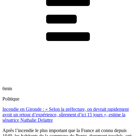
6min
Politique
Incendie en Gironde : « Selon la préfecture, on devrait rapidement
avoir un retour d’expérience, sûrement d’ici 15 jours », estime la
sénatrice Nathalie Delattre
Après l’incendie le plus important que la France ait connu depuis
1949, les habitants de la commune du Porge, durement touchés, ont