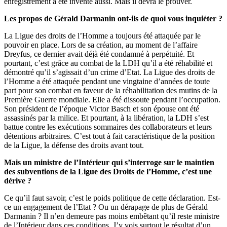
enregistrement a été inventé aussi. Mais il devra le prouver.
Les propos de Gérald Darmanin ont-ils de quoi vous inquiéter ?
La Ligue des droits de l’Homme a toujours été attaquée par le
pouvoir en place. Lors de sa création, au moment de l’affaire
Dreyfus, ce dernier avait déjà été condamné à perpétuité. Et
pourtant, c’est grâce au combat de la LDH qu’il a été réhabilité et
démontré qu’il s’agissait d’un crime d’Etat. La Ligue des droits de
l’Homme a été attaquée pendant une vingtaine d’années de toute
part pour son combat en faveur de la réhabilitation des mutins de la
Première Guerre mondiale. Elle a été dissoute pendant l’occupation.
Son président de l’époque Victor Basch et son épouse ont été
assassinés par la milice. Et pourtant, à la libération, la LDH s’est
battue contre les exécutions sommaires des collaborateurs et leurs
détentions arbitraires. C’est tout à fait caractéristique de la position
de la Ligue, la défense des droits avant tout.
Mais un ministre de l’Intérieur qui s’interroge sur le maintien
des subventions de la Ligue des Droits de l’Homme, c’est une
dérive ?
Ce qu’il faut savoir, c’est le poids politique de cette déclaration. Est-
ce un engagement de l’Etat ? Ou un dérapage de plus de Gérald
Darmanin ? Il n’en demeure pas moins embêtant qu’il reste ministre
de l’Intérieur dans ces conditions. J’y vois surtout le résultat d’un