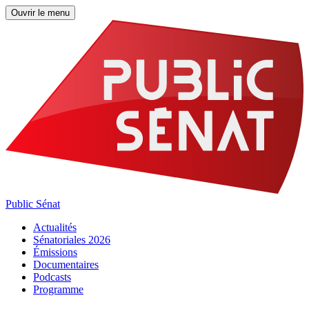
Ouvrir le menu
Public Sénat
Actualités
Sénatoriales 2026
Émissions
Documentaires
Podcasts
Programme