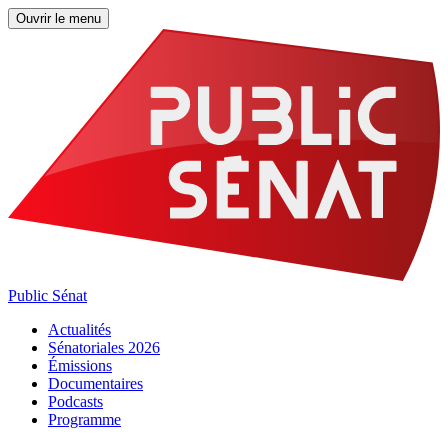
Ouvrir le menu
Public Sénat
Actualités
Sénatoriales 2026
Émissions
Documentaires
Podcasts
Programme