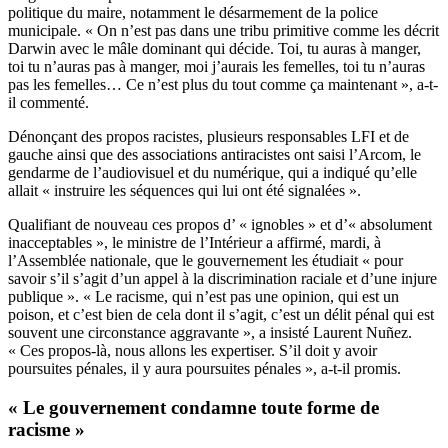
politique du maire, notamment le désarmement de la police
municipale. « On n’est pas dans une tribu primitive comme les décrit
Darwin avec le mâle dominant qui décide. Toi, tu auras à manger,
toi tu n’auras pas à manger, moi j’aurais les femelles, toi tu n’auras
pas les femelles… Ce n’est plus du tout comme ça maintenant », a-t-
il commenté.
Dénonçant des propos racistes, plusieurs responsables LFI et de
gauche ainsi que des associations antiracistes ont saisi l’Arcom, le
gendarme de l’audiovisuel et du numérique, qui a indiqué qu’elle
allait « instruire les séquences qui lui ont été signalées ».
Qualifiant de nouveau ces propos d’ « ignobles » et d’« absolument
inacceptables », le ministre de l’Intérieur a affirmé, mardi, à
l’Assemblée nationale, que le gouvernement les étudiait « pour
savoir s’il s’agit d’un appel à la discrimination raciale et d’une injure
publique ». « Le racisme, qui n’est pas une opinion, qui est un
poison, et c’est bien de cela dont il s’agit, c’est un délit pénal qui est
souvent une circonstance aggravante », a insisté Laurent Nuñez.
« Ces propos-là, nous allons les expertiser. S’il doit y avoir
poursuites pénales, il y aura poursuites pénales », a-t-il promis.
« Le gouvernement condamne toute forme de
racisme »