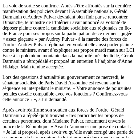
La voie de sortie se confirme. Après s’être affrontés sur la dernière
manifestation des policiers devant l’Assemblée nationale, Gérald
Darmanin et Audrey Pulvar devraient bien finir par se rencontrer.
Dimanche, le ministre de l’Intérieur avait annoncé
sa volonté de
déposer plainte
contre la candidate socialiste aux régionales en Ile-
de-France pour ses propos sur la participation de ce dernier – jugée
« assez glaçante » par Audrey Pulvar - à la marche des forces de
l’ordre. Audrey Pulvar répliquait en voulant elle aussi porter plainte
contre le ministre, avant d’expliquer ses propos mardi matin sur LCI.
Face à la polémique montante dans la majorité présidentielle, Gérald
Darmanin a rétropédalé et proposé un entretien à l’adjointe d’Anne
Hidalgo. Main tendue acceptée.
Lors des questions d’actualité au gouvernement ce mercredi, le
sénateur socialiste de Paris David Assouline est revenu sur la
séquence en interpellant le ministre. « Votre annonce de poursuites
pénales est-elle compatible avec vos fonctions ? Confirmez-vous
cette annonce ? », a-t-il demandé.
Après avoir réaffirmé son soutien aux forces de l’ordre, Gérald
Darmanin a répété qu’il trouvait « très particulier les propos de
certaines personnes, dont Madame Pulvar, notamment envers la
police de la République. » Avant d’annoncer une prise de contact :
« Je lui ai proposé, après avoir vu qu’elle avait corrigé une partie de
ses propos, de la rencontrer. Je lui ai proposé deux rendez-vous la