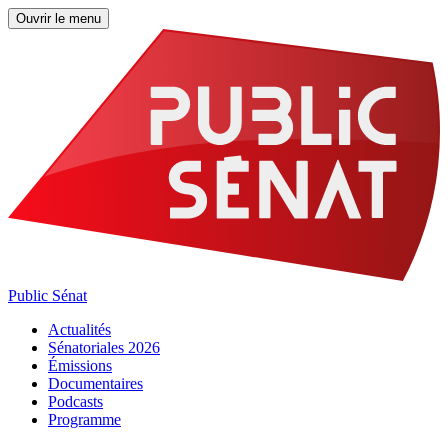
Ouvrir le menu
Public Sénat
Actualités
Sénatoriales 2026
Émissions
Documentaires
Podcasts
Programme