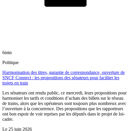
6min
Politique
Harmonisation des titres, garantie de correspondance, ouverture de
SNCF Connect : les propositions des sénateurs pour faciliter les
trajets en train
Les sénateurs ont rendu public, ce mercredi, leurs propositions pour
harmoniser les tarifs et conditions d’achats des billets sur le réseau
de trains, alors que les opérateurs sont toujours plus nombreux avec
l’ouverture à la concurrence. Des propositions que les rapporteurs
ont bon espoir de voir reprises par les députés dans le projet de loi-
cadre.
Le
25 juin 2026