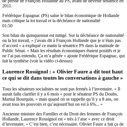
de presse de François Hollande au PS, avant de devenir sénatrice en
2011.
Frédérique Espagnac (PS) salue le bilan économique de Hollande
mais critique la loi travail et la déchéance de nationalité
01:50
Son bilan du quinquennat est mitigé. Sur la déchéance de nationalité
ou la loi travail, « j’avais dit à François Hollande que je n’étais pas
d’accord » a expliqué ce matin la sénatrice PS
dans la matinale de
Public Sénat
. « Mais les résultats économiques étaient positifs et je
ne l’ai pas entendu. Ça m’a gênée » ajoute Frédérique Espagnac, qui
fait la synthèse (voir la vidéo ci-dessus)
Laurence Rossignol : « Olivier Faure a dit tout haut
ce qui se dit dans toutes les conversations à gauche »
Tous les sénateurs socialistes ne sont pas fermés à l’inventaire. « Il
aurait fallu clarifier il y a 6 mois » pour le sénateur PS du Doubs,
Martial Bourquin, « mais quand on se rappelle qu’il y a 8 ans, on
avait tous les pouvoirs et qu’aujourd’hui on est à 6%... »
Ancienne ministre des Familles et du Droit des femmes de François
Hollande, Laurence Rossignol est « très à l’aise » avec ce droit
d’inventaire. « C’est bien, c’est nécessaire. Olivier Faure a fait ça de