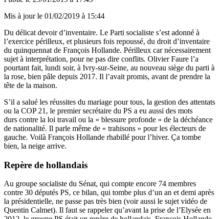
Mis à jour le
01/02/2019 à 15:44
Du délicat devoir d’inventaire. Le Parti socialiste s’est adonné à
l’exercice périlleux, et plusieurs fois repoussé, du droit d’inventaire
du quinquennat de François Hollande. Périlleux car nécessairement
sujet à interprétation, pour ne pas dire conflits.
Olivier Faure l’a
pourtant fait, lundi soir
, à Ivry-sur-Seine, au nouveau siège du parti à
la rose, bien pâle depuis 2017. Il l’avait promis, avant de prendre la
tête de la maison.
S’il a salué les réussites du mariage pour tous, la gestion des attentats
ou la COP 21, le premier secrétaire du PS a eu aussi des mots
durs contre la loi travail ou la « blessure profonde » de la déchéance
de nationalité. Il parle même de « trahisons » pour les électeurs de
gauche. Voilà François Hollande rhabillé pour l’hiver. Ça tombe
bien, la neige arrive.
Repère de hollandais
Au groupe socialiste du Sénat, qui compte encore 74 membres
contre 30 députés PS, ce bilan, qui tombe plus d’un an et demi après
la présidentielle, ne passe pas très bien (voir aussi le sujet vidéo de
Quentin Calmet). Il faut se rappeler qu’avant la prise de l’Elysée en
2012, le groupe PS était un repère de hollandais. François Hollande