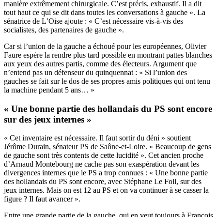
manière extrêmement chirurgicale. C’est précis, exhaustif. Il a dit
tout haut ce qui se dit dans toutes les conversations à gauche ». La
sénatrice de L’Oise ajoute : « C’est nécessaire vis-à-vis des
socialistes, des partenaires de gauche ».
Car si l’union de la gauche a échoué pour les européennes, Olivier
Faure espère la rendre plus tard possible en montrant pattes blanches
aux yeux des autres partis, comme des électeurs. Argument que
n’entend pas un défenseur du quinquennat : « Si l’union des
gauches se fait sur le dos de ses propres amis politiques qui ont tenu
la machine pendant 5 ans… »
« Une bonne partie des hollandais du PS sont encore
sur des jeux internes »
« Cet inventaire est nécessaire. Il faut sortir du déni » soutient
Jérôme Durain, sénateur PS de Saône-et-Loire. « Beaucoup de gens
de gauche sont très contents de cette lucidité ». Cet ancien proche
d’Arnaud Montebourg ne cache pas son exaspération devant les
divergences internes que le PS a trop connues : « Une bonne partie
des hollandais du PS sont encore, avec Stéphane Le Foll, sur des
jeux internes. Mais on est 12 au PS et on va continuer à se casser la
figure ? Il faut avancer ».
Entre une grande partie de la gauche, qui en veut toujours à François