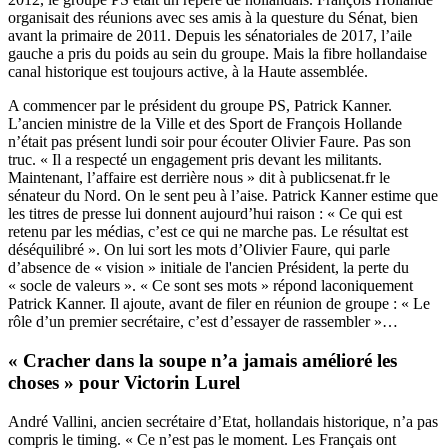
organisait des réunions avec ses amis à la questure du Sénat, bien
avant la primaire de 2011. Depuis les sénatoriales de 2017, l’aile
gauche a pris du poids au sein du groupe. Mais la fibre hollandaise
canal historique est toujours active, à la Haute assemblée.
A commencer par le président du groupe PS, Patrick Kanner.
L’ancien ministre de la Ville et des Sport de François Hollande
n’était pas présent lundi soir pour écouter Olivier Faure. Pas son
truc. « Il a respecté un engagement pris devant les militants.
Maintenant, l’affaire est derrière nous » dit à publicsenat.fr le
sénateur du Nord. On le sent peu à l’aise. Patrick Kanner estime que
les titres de presse lui donnent aujourd’hui raison : « Ce qui est
retenu par les médias, c’est ce qui ne marche pas. Le résultat est
déséquilibré ». On lui sort les mots d’Olivier Faure, qui parle
d’absence de « vision » initiale de l'ancien Président, la perte du
« socle de valeurs ». « Ce sont ses mots » répond laconiquement
Patrick Kanner. Il ajoute, avant de filer en réunion de groupe : « Le
rôle d’un premier secrétaire, c’est d’essayer de rassembler »…
« Cracher dans la soupe n’a jamais amélioré les
choses » pour Victorin Lurel
André Vallini, ancien secrétaire d’Etat, hollandais historique, n’a pas
compris le timing. « Ce n’est pas le moment. Les Français ont