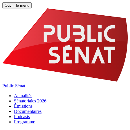
Ouvrir le menu
Public Sénat
Actualités
Sénatoriales 2026
Émissions
Documentaires
Podcasts
Programme