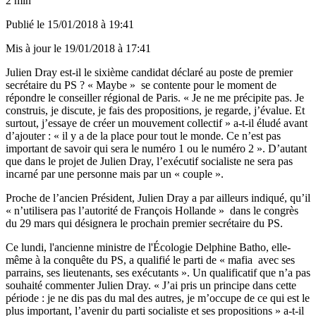
2 min
Publié le
15/01/2018 à 19:41
Mis à jour le
19/01/2018 à 17:41
Julien Dray est-il le sixième candidat déclaré au poste de premier
secrétaire du PS ? « Maybe » se contente pour le moment de
répondre le conseiller régional de Paris. « Je ne me précipite pas. Je
construis, je discute, je fais des propositions, je regarde, j’évalue. Et
surtout, j’essaye de créer un mouvement collectif » a-t-il éludé avant
d’ajouter : « il y a de la place pour tout le monde. Ce n’est pas
important de savoir qui sera le numéro 1 ou le numéro 2 ». D’autant
que dans le projet de Julien Dray, l’exécutif socialiste ne sera pas
incarné par une personne mais par un « couple ».
Proche de l’ancien Président, Julien Dray a par ailleurs indiqué, qu’il
« n’utilisera pas l’autorité de François Hollande » dans le congrès
du 29 mars qui désignera le prochain premier secrétaire du PS.
Ce lundi, l'ancienne ministre de l'Écologie Delphine Batho, elle-
même à la conquête du PS, a qualifié le parti de « mafia avec ses
parrains, ses lieutenants, ses exécutants ». Un qualificatif que n’a pas
souhaité commenter Julien Dray. « J’ai pris un principe dans cette
période : je ne dis pas du mal des autres, je m’occupe de ce qui est le
plus important, l’avenir du parti socialiste et ses propositions » a-t-il