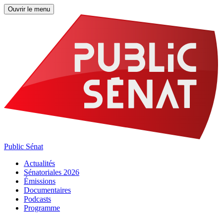
Ouvrir le menu
Public Sénat
Actualités
Sénatoriales 2026
Émissions
Documentaires
Podcasts
Programme