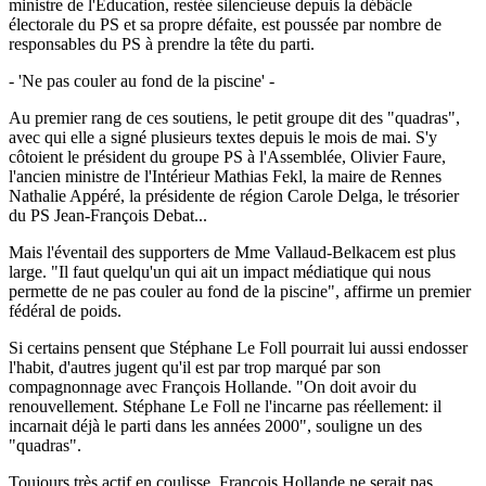
ministre de l'Education, restée silencieuse depuis la débâcle
électorale du PS et sa propre défaite, est poussée par nombre de
responsables du PS à prendre la tête du parti.
- 'Ne pas couler au fond de la piscine' -
Au premier rang de ces soutiens, le petit groupe dit des "quadras",
avec qui elle a signé plusieurs textes depuis le mois de mai. S'y
côtoient le président du groupe PS à l'Assemblée, Olivier Faure,
l'ancien ministre de l'Intérieur Mathias Fekl, la maire de Rennes
Nathalie Appéré, la présidente de région Carole Delga, le trésorier
du PS Jean-François Debat...
Mais l'éventail des supporters de Mme Vallaud-Belkacem est plus
large. "Il faut quelqu'un qui ait un impact médiatique qui nous
permette de ne pas couler au fond de la piscine", affirme un premier
fédéral de poids.
Si certains pensent que Stéphane Le Foll pourrait lui aussi endosser
l'habit, d'autres jugent qu'il est par trop marqué par son
compagnonnage avec François Hollande. "On doit avoir du
renouvellement. Stéphane Le Foll ne l'incarne pas réellement: il
incarnait déjà le parti dans les années 2000", souligne un des
"quadras".
Toujours très actif en coulisse, François Hollande ne serait pas