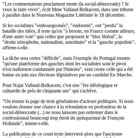
"Les commentateurs proclament morte (la social-démocratie) ? Je
veux la faire vivre", écrit Mme Vallaud-Belkacem, dans une tribune
à paraître dans le Nouveau Magazine Littéraire le 18 décembre.
Si les socialistes "embourgeoisés", "endormis", ont "perdu" la
bataille des idées, il reste qu'on "a besoin, en France comme ailleurs,
d'une autre voie" que celles que proposent le "bloc libéral", la
"droite xénophobe, nationaliste, autoritaire" et la "gauche populiste",
affirme-t-elle.
La tâche sera certes "difficile", mais l'exemple du Portugal montre
"qu'une plateforme des gauches dont les socialistes sont le pivot
n'est nullement condamnée par l'histoire", veut croire celle qui a été
battue en juin aux élections législatives par un candidat En Marche.
Pour Najat Vallaud-Belkacem, c'est une "ère idéologique et
culturelle de près de cinquante ans" qui s'achève.
"On tourne la page de trois générations d'acteurs politiques. Si nous
voulons donner une chance à la refondation en profondeur de la
social-démocratie (...) ne nous laissons pas enfermer dans le
confessionnal beaucoup trop étroit du quinquennat de François
Hollande", intime-t-elle.
La publication de ce court texte intervient alors que l'ancienne