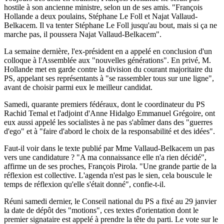
hostile à son ancienne ministre, selon un de ses amis. "François
Hollande a deux poulains, Stéphane Le Foll et Najat Vallaud-
Belkacem. Il va tenter Stéphane Le Foll jusqu'au bout, mais si ça ne
marche pas, il poussera Najat Vallaud-Belkacem".
La semaine dernière, l'ex-président en a appelé en conclusion d'un
colloque à l'Assemblée aux "nouvelles générations". En privé, M.
Hollande met en garde contre la division du courant majoritaire du
PS, appelant ses représentants à "se rassembler tous sur une ligne",
avant de choisir parmi eux le meilleur candidat.
Samedi, quarante premiers fédéraux, dont le coordinateur du PS
Rachid Temal et l'adjoint d'Anne Hidalgo Emmanuel Grégoire, ont
eux aussi appelé les socialistes à ne pas s'abîmer dans des "guerres
d'ego" et à "faire d'abord le choix de la responsabilité et des idées".
Faut-il voir dans le texte publié par Mme Vallaud-Belkacem un pas
vers une candidature ? "A ma connaissance elle n'a rien décidé",
affirme un de ses proches, François Pirola. "Une grande partie de la
réflexion est collective. L'agenda n'est pas le sien, cela bouscule le
temps de réflexion qu'elle s'était donné", confie-t-il.
Réuni samedi dernier, le Conseil national du PS a fixé au 29 janvier
la date de dépôt des "motions", ces textes d'orientation dont le
premier signataire est appelé à prendre la tête du parti. Le vote sur le