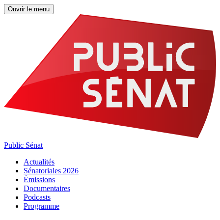
Ouvrir le menu
Public Sénat
Actualités
Sénatoriales 2026
Émissions
Documentaires
Podcasts
Programme