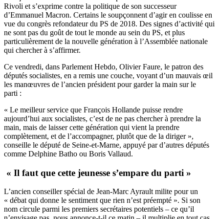
Rivoli et s’exprime contre la politique de son successeur
d’Emmanuel Macron. Certains le soupçonnent d’agir en coulisse en
vue du congrès refondateur du PS de 2018. Des signes d’activité qui
ne sont pas du goût de tout le monde au sein du PS, et plus
particulièrement de la nouvelle génération à l’Assemblée nationale
qui chercher à s’affirmer.
Ce vendredi, dans Parlement Hebdo, Olivier Faure, le patron des
députés socialistes, en a remis une couche, voyant d’un mauvais œil
les manœuvres de l’ancien président pour garder la main sur le
parti :
« Le meilleur service que François Hollande puisse rendre
aujourd’hui aux socialistes, c’est de ne pas chercher à prendre la
main, mais de laisser cette génération qui vient la prendre
complètement, et de l’accompagner, plutôt que de la diriger »,
conseille le député de Seine-et-Marne, appuyé par d’autres députés
comme Delphine Batho ou Boris Vallaud.
« Il faut que cette jeunesse s’empare du parti »
L’ancien conseiller spécial de Jean-Marc Ayrault milite pour un
« débat qui donne le sentiment que rien n’est préempté ». Si son
nom circule parmi les premiers secrétaires potentiels – ce qu’il
n’envisage pas,
nous annonce-t-il ce matin
– il multiplie en tout cas