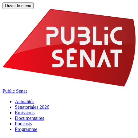
Ouvrir le menu
Public Sénat
Actualités
Sénatoriales 2026
Émissions
Documentaires
Podcasts
Programme