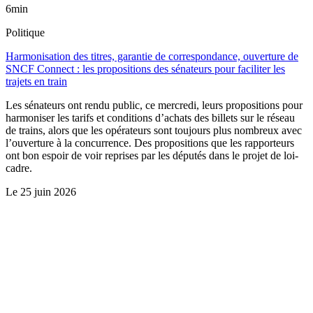
6min
Politique
Harmonisation des titres, garantie de correspondance, ouverture de
SNCF Connect : les propositions des sénateurs pour faciliter les
trajets en train
Les sénateurs ont rendu public, ce mercredi, leurs propositions pour
harmoniser les tarifs et conditions d’achats des billets sur le réseau
de trains, alors que les opérateurs sont toujours plus nombreux avec
l’ouverture à la concurrence. Des propositions que les rapporteurs
ont bon espoir de voir reprises par les députés dans le projet de loi-
cadre.
Le
25 juin 2026