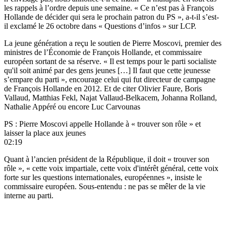
les rappels à l’ordre depuis une semaine. « Ce n’est pas à François
Hollande de décider qui sera le prochain patron du PS », a-t-il
s’est-
il exclamé le 26 octobre dans « Questions d’infos » sur LCP
.
La jeune génération a reçu
le soutien de Pierre Moscovi
, premier des
ministres de l’Économie de François Hollande, et commissaire
européen sortant de sa réserve. « Il est temps pour le parti socialiste
qu'il soit animé par des gens jeunes […] Il faut que cette jeunesse
s’empare du parti », encourage celui qui fut directeur de campagne
de François Hollande en 2012. Et de citer Olivier Faure, Boris
Vallaud, Matthias Fekl, Najat Vallaud-Belkacem, Johanna Rolland,
Nathalie Appéré ou encore Luc Carvounas
PS : Pierre Moscovi appelle Hollande à « trouver son rôle » et
laisser la place aux jeunes
02:19
Quant à l’ancien président de la République, il doit « trouver son
rôle », « cette voix impartiale, cette voix d'intérêt général, cette voix
forte sur les questions internationales, européennes », insiste le
commissaire européen. Sous-entendu : ne pas se mêler de la vie
interne au parti.