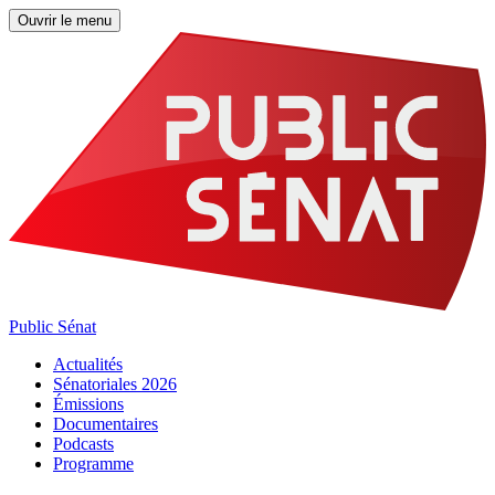
Ouvrir le menu
Public Sénat
Actualités
Sénatoriales 2026
Émissions
Documentaires
Podcasts
Programme