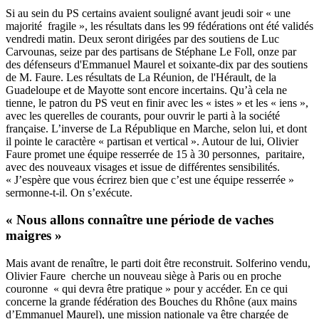
Si au sein du PS certains avaient souligné avant jeudi soir « une
majorité fragile », les résultats dans les 99 fédérations ont été validés
vendredi matin. Deux seront dirigées par des soutiens de Luc
Carvounas, seize par des partisans de Stéphane Le Foll, onze par
des défenseurs d'Emmanuel Maurel et soixante-dix par des soutiens
de M. Faure. Les résultats de La Réunion, de l'Hérault, de la
Guadeloupe et de Mayotte sont encore incertains. Qu’à cela ne
tienne, le patron du PS veut en finir avec les « istes » et les « iens »,
avec les querelles de courants, pour ouvrir le parti à la société
française. L’inverse de La République en Marche, selon lui, et dont
il pointe le caractère « partisan et vertical ». Autour de lui, Olivier
Faure promet une équipe resserrée de 15 à 30 personnes, paritaire,
avec des nouveaux visages et issue de différentes sensibilités.
« J’espère que vous écrirez bien que c’est une équipe resserrée »
sermonne-t-il. On s’exécute.
« Nous allons connaître une période de vaches
maigres »
Mais avant de renaître, le parti doit être reconstruit. Solferino vendu,
Olivier Faure cherche un nouveau siège à Paris ou en proche
couronne « qui devra être pratique » pour y accéder. En ce qui
concerne la grande fédération des Bouches du Rhône (aux mains
d’Emmanuel Maurel), une mission nationale va être chargée de