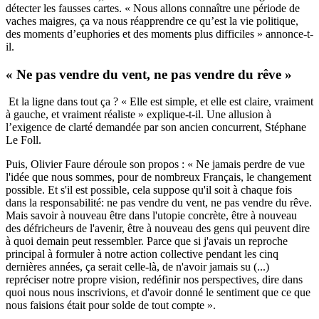
détecter les fausses cartes. « Nous allons connaître une période de
vaches maigres, ça va nous réapprendre ce qu’est la vie politique,
des moments d’euphories et des moments plus difficiles » annonce-t-
il.
« Ne pas vendre du vent, ne pas vendre du rêve »
Et la ligne dans tout ça ? « Elle est simple, et elle est claire, vraiment
à gauche, et vraiment réaliste » explique-t-il. Une allusion à
l’exigence de clarté demandée par son ancien concurrent, Stéphane
Le Foll.
Puis, Olivier Faure déroule son propos : « Ne jamais perdre de vue
l'idée que nous sommes, pour de nombreux Français, le changement
possible. Et s'il est possible, cela suppose qu'il soit à chaque fois
dans la responsabilité: ne pas vendre du vent, ne pas vendre du rêve.
Mais savoir à nouveau être dans l'utopie concrète, être à nouveau
des défricheurs de l'avenir, être à nouveau des gens qui peuvent dire
à quoi demain peut ressembler. Parce que si j'avais un reproche
principal à formuler à notre action collective pendant les cinq
dernières années, ça serait celle-là, de n'avoir jamais su (...)
repréciser notre propre vision, redéfinir nos perspectives, dire dans
quoi nous nous inscrivions, et d'avoir donné le sentiment que ce que
nous faisions était pour solde de tout compte ».