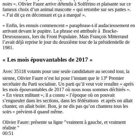
noirs ». Olivier Faure arrive détendu à Solférino et plaisante sur ce
fameux choix d’un animal mascotte « qui retombe sur ses pattes ».
« J’ai dit ça en déconnant et ça a marqué ».
« Enfin, les ennuis commencent » paraphrase-t-il audacieusement en
arrivant devant le pupitre. La phrase est attribuée à Bracke-
Desrousseaux, lors du Front Populaire. Mais François Mitterrand
l’avait déjà reprise le jour du deuxième tour de la présidentielle de
1981.
« Les mois épouvantables de 2017 »
Avec 35118 votants pour une seule candidature au second tour, la
e
sienne, Olivier Faure n’est lui pour l’instant que le 13
Premier
secrétaire du Parti socialiste. Un parti qu’il veut voir renaître « après
les mois épouvantables de 2017 où nous nous sommes déchirés ».
« En vieux militant », il a connu « l’époque où on pouvait
s’engueuler dans les sections, dans les fédérations et après on allait
chanter, on allait boire. Bon, je ne dis pas qu’on chantera tous les
soirs » prévient-il quand même.
Olivier Faure: présente sa ligne "vraiment à gauche, et vraiment
réaliste "
00:51