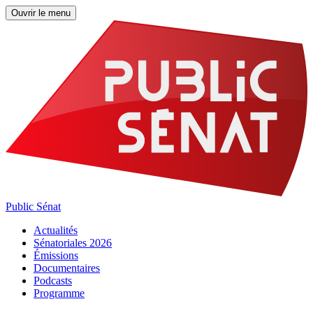
Ouvrir le menu
Public Sénat
Actualités
Sénatoriales 2026
Émissions
Documentaires
Podcasts
Programme