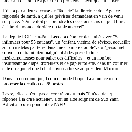
précisant qu'"on n'est pas sur un problème spécifique au Havre".
L'élu a par ailleurs accusé de "lâcheté" la directrice de l'Agence
régionale de santé, à qui les grévistes demandent en vain de venir
sur place: "On ne doit pas prendre les décisions dans un petit bureau
à l'abri du monde, derrière un tableau excel".
Le député PCF Jean-Paul Lecoq a dénoncé des unités avec "5
infirmiers pour 55 patients", un "enfant, victime de sévices, accueillit
sur un matelas par terre dans une chambre double", du "personnel
souvent contraint bien malgré lui à des prescriptions
médicamenteuses pour palier ces difficultés", et un nombre
insuffisant de draps, d'oreillers et de papier toilette, dans un courrier
daté du 2 juillet que l'élu dit avoir adressé au président Macron.
Dans un communiqué, la direction de l'hôpital a annoncé mardi
proposer la création de 28 postes.
Les syndicats n'ont pas encore répondu mais "il n'y a rien qui
réponde à la crise actuelle", a dit un aide soignant de Sud Yann
Adreit au correspondant de l'AFP.