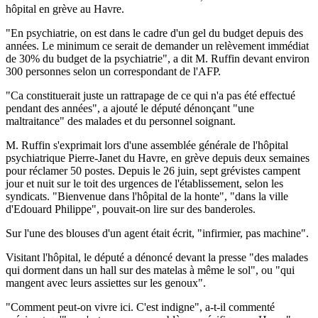
hôpital en grève au Havre.
"En psychiatrie, on est dans le cadre d'un gel du budget depuis des
années. Le minimum ce serait de demander un relèvement immédiat
de 30% du budget de la psychiatrie", a dit M. Ruffin devant environ
300 personnes selon un correspondant de l'AFP.
"Ca constituerait juste un rattrapage de ce qui n'a pas été effectué
pendant des années", a ajouté le député dénonçant "une
maltraitance" des malades et du personnel soignant.
M. Ruffin s'exprimait lors d'une assemblée générale de l'hôpital
psychiatrique Pierre-Janet du Havre, en grève depuis deux semaines
pour réclamer 50 postes. Depuis le 26 juin, sept grévistes campent
jour et nuit sur le toit des urgences de l'établissement, selon les
syndicats. "Bienvenue dans l'hôpital de la honte", "dans la ville
d'Edouard Philippe", pouvait-on lire sur des banderoles.
Sur l'une des blouses d'un agent était écrit, "infirmier, pas machine".
Visitant l'hôpital, le député a dénoncé devant la presse "des malades
qui dorment dans un hall sur des matelas à même le sol", ou "qui
mangent avec leurs assiettes sur les genoux".
"Comment peut-on vivre ici. C'est indigne", a-t-il commenté