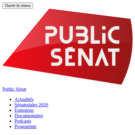
Ouvrir le menu
Public Sénat
Actualités
Sénatoriales 2026
Émissions
Documentaires
Podcasts
Programme