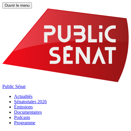
Ouvrir le menu
Public Sénat
Actualités
Sénatoriales 2026
Émissions
Documentaires
Podcasts
Programme