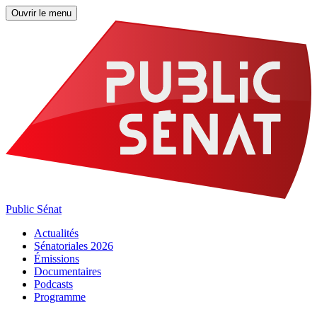
Ouvrir le menu
Public Sénat
Actualités
Sénatoriales 2026
Émissions
Documentaires
Podcasts
Programme