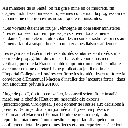
Au ministère de la Santé, on fait grise mine en ce mercredi, fin
d'après-midi. Les données européennes concernant la progression de
la pandémie de coronavirus ne sont guère réjouissantes.
"Les voyants étaient au rouge", témoigne un conseiller ministériel.
"Les remontées montrent que les pays suivent tous la même
tendance", complète un autre, citant les mesures drastiques prises au
Danemark qui a suspendu dès mardi certaines liaisons aériennes.
Les regards de l'exécutif et des autorités sanitaires sont rivés sur la
courbe de propagation du virus en Italie, devenue quasiment
verticale, puisque la France semble emprunter un chemin similaire
avec une semaine de retard. Une publication jeudi matin de
l'Imperial College de Londres confirme les inquiétudes et renforce la
conviction d'Emmanuel Macron d'instiller des "mesures fortes" dans
son allocution prévue à 20H00.
"Juge de paix", dixit un conseiller, le conseil scientifique installé
mardi par le chef de l'Etat et qui rassemble dix experts
(infectiologues, virologues...) doit donner de l'assise aux décisions à
prendre. Réuni jeudi à la mi-journée à l'Elysée, en présence
d'Emmanuel Macron et Édouard Philippe notamment, il doit
répondre notamment à une question simple: faut-il appeler à un
confinement total des personnes âgées et donc reporter les élections