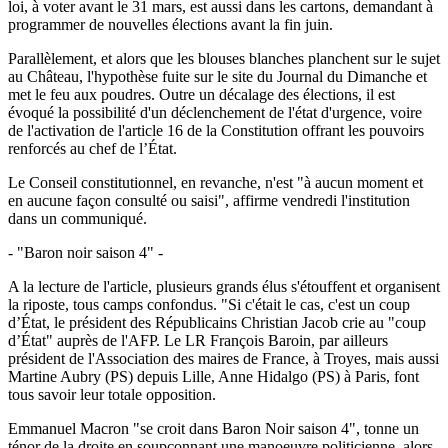
loi, à voter avant le 31 mars, est aussi dans les cartons, demandant à
programmer de nouvelles élections avant la fin juin.
Parallèlement, et alors que les blouses blanches planchent sur le sujet
au Château, l'hypothèse fuite sur le site du Journal du Dimanche et
met le feu aux poudres. Outre un décalage des élections, il est
évoqué la possibilité d'un déclenchement de l'état d'urgence, voire
de l'activation de l'article 16 de la Constitution offrant les pouvoirs
renforcés au chef de l’État.
Le Conseil constitutionnel, en revanche, n'est "à aucun moment et
en aucune façon consulté ou saisi", affirme vendredi l'institution
dans un communiqué.
- "Baron noir saison 4" -
A la lecture de l'article, plusieurs grands élus s'étouffent et organisent
la riposte, tous camps confondus. "Si c'était le cas, c'est un coup
d’État, le président des Républicains Christian Jacob crie au "coup
d’État" auprès de l'AFP. Le LR François Baroin, par ailleurs
président de l'Association des maires de France, à Troyes, mais aussi
Martine Aubry (PS) depuis Lille, Anne Hidalgo (PS) à Paris, font
tous savoir leur totale opposition.
Emmanuel Macron "se croit dans Baron Noir saison 4", tonne un
ténor de la droite en soupçonnant une manoeuvre politicienne, alors