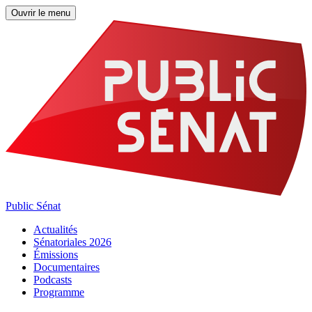
Ouvrir le menu
Public Sénat
Actualités
Sénatoriales 2026
Émissions
Documentaires
Podcasts
Programme