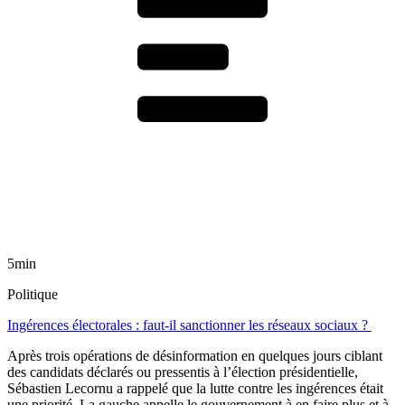
5min
Politique
Ingérences électorales : faut-il sanctionner les réseaux sociaux ?
Après trois opérations de désinformation en quelques jours ciblant
des candidats déclarés ou pressentis à l’élection présidentielle,
Sébastien Lecornu a rappelé que la lutte contre les ingérences était
une priorité. La gauche appelle le gouvernement à en faire plus et à