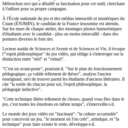
Mélenchon ravi qui a détaillé sa fascination pour cet outil, cherchant
à l'utiliser pour sa propre campagne.
À l'École nationale du jeu et des médias interactifs et numériques du
Cnam (ÉNJMIN), le candidat de la France insoumise est attendu.
Sur les murs de chaque atelier, des montages photos humoristiques
d'étudiants avec le candidat - plus ou moins retravaillé - dans des
postures diverses le font rire.
Lecteur assidu de Sciences et Avenir et de Sciences et Vie, il évoque
l'"esprit philosophique" du jeu vidéo, qui oblige à s'interroger sur la
distinction entre "réel" et "virtuel".
"C'est un avant-poste", poursuit-il. "Sur le plan du fonctionnement
pédagogique, ça valide tellement de thèses", analyse l'ancien
enseignant, ravi de trouver parmi les étudiants d'anciens littéraires. Il
cite "la sortie du chacun pour soi, l'esprit philosophique, la
pédagogie inductive".
"Cette technique libère tellement de choses, quand vous êtes dans le
jeu, c'est toutes les émotions en même temps", s'émerveille-t-il.
Le monde des jeux vidéo est "fascinant": "la culture accumulée"
pour concevoir un jeu, "le moment où l'on crée", artistique, et "la
technique" pour faire exister le reste, développe-t-il.