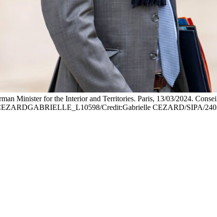
an Minister for the Interior and Territories. Paris, 13/03/2024. Conse
03/2024.//CEZARDGABRIELLE_L10598/Credit:Gabrielle CEZARD/SIPA/24