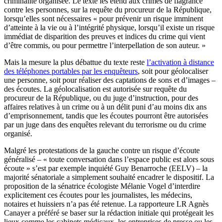
criminalité organisée. Le texte les étend aux crimes de flagrance
contre les personnes, sur la requête du procureur de la République,
lorsqu’elles sont nécessaires « pour prévenir un risque imminent
d’atteinte à la vie ou à l’intégrité physique, lorsqu’il existe un risque
immédiat de disparition des preuves et indices du crime qui vient
d’être commis, ou pour permettre l’interpellation de son auteur. »
Mais la mesure la plus débattue du texte reste
l’activation à distance
des téléphones portables par les enquêteurs
, soit pour géolocaliser
une personne, soit pour réaliser des captations de sons et d’images –
des écoutes. La géolocalisation est autorisée sur requête du
procureur de la République, ou du juge d’instruction, pour des
affaires relatives à un crime ou à un délit puni d’au moins dix ans
d’emprisonnement, tandis que les écoutes pourront être autorisées
par un juge dans des enquêtes relevant du terrorisme ou du crime
organisé.
Malgré les protestations de la gauche contre un risque d’écoute
généralisé – « toute conversation dans l’espace public est alors sous
écoute » s’est par exemple inquiété Guy Benarroche (EELV) – la
majorité sénatoriale a simplement souhaité encadrer le dispositif. La
proposition de la sénatrice écologiste Mélanie Vogel d’interdire
explicitement ces écoutes pour les journalistes, les médecins,
notaires et huissiers n’a pas été retenue. La rapporteure LR Agnès
Canayer a préféré se baser sur la rédaction initiale qui protégeait les
lieux comme les cabinets médicaux, les entreprises de presse ou les