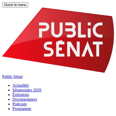
Ouvrir le menu
Public Sénat
Actualités
Sénatoriales 2026
Émissions
Documentaires
Podcasts
Programme